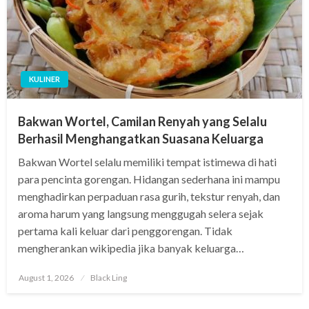
KULINER
Bakwan Wortel, Camilan Renyah yang Selalu
Berhasil Menghangatkan Suasana Keluarga
Bakwan Wortel selalu memiliki tempat istimewa di hati
para pencinta gorengan. Hidangan sederhana ini mampu
menghadirkan perpaduan rasa gurih, tekstur renyah, dan
aroma harum yang langsung menggugah selera sejak
pertama kali keluar dari penggorengan. Tidak
mengherankan wikipedia jika banyak keluarga…
Posted
August 1, 2026
Black Ling
on