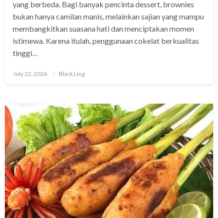
yang berbeda. Bagi banyak pencinta dessert, brownies
bukan hanya camilan manis, melainkan sajian yang mampu
membangkitkan suasana hati dan menciptakan momen
istimewa. Karena itulah, penggunaan cokelat berkualitas
tinggi…
Posted
July 22, 2026
Black Ling
on