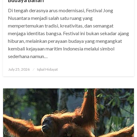
Di tengah derasnya arus modernisasi, Festival Jong
Nusantara menjadi salah satu ruang yang
mempertemukan tradisi, kreativitas, dan semangat
menjaga identitas bangsa. Festival ini bukan sekadar ajang
hiburan, melainkan perayaan budaya yang mengangkat
kembali kejayaan maritim Indonesia melalui simbol
sederhana namun…
Posted
July 25, 2026
Iqbal Hidayat
on