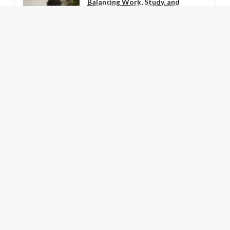
Balancing Work, Study, and
Scholarships: A Student’s Guide
December 29, 2023
Landing Jobs in Competitive
Industries: An Insider’s Guide
December 26, 2023
How Continuous Learning Can
Boost Your Job Prospects
December 25, 2023
The Role of Soft Skills in Modern
Job Markets
December 24, 2023
LATEST NEWS