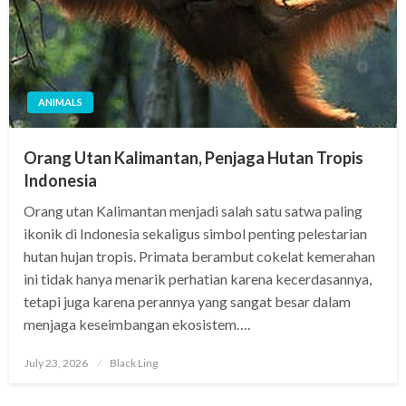
ANIMALS
Orang Utan Kalimantan, Penjaga Hutan Tropis
Indonesia
Orang utan Kalimantan menjadi salah satu satwa paling
ikonik di Indonesia sekaligus simbol penting pelestarian
hutan hujan tropis. Primata berambut cokelat kemerahan
ini tidak hanya menarik perhatian karena kecerdasannya,
tetapi juga karena perannya yang sangat besar dalam
menjaga keseimbangan ekosistem….
Posted
July 23, 2026
Black Ling
on