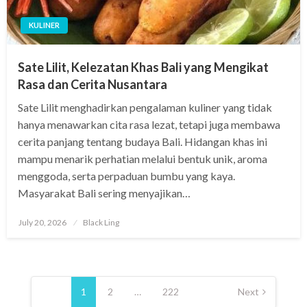
KULINER
Sate Lilit, Kelezatan Khas Bali yang Mengikat
Rasa dan Cerita Nusantara
Sate Lilit menghadirkan pengalaman kuliner yang tidak
hanya menawarkan cita rasa lezat, tetapi juga membawa
cerita panjang tentang budaya Bali. Hidangan khas ini
mampu menarik perhatian melalui bentuk unik, aroma
menggoda, serta perpaduan bumbu yang kaya.
Masyarakat Bali sering menyajikan…
Posted
July 20, 2026
Black Ling
on
Posts
pagination
1
2
…
222
Next