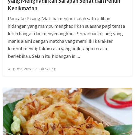
yang Menghadirkan Sarapan Sehat dan Penuh
Kenikmatan
Pancake Pisang Matcha menjadi salah satu pilihan
hidangan yang mampu menghadirkan suasana pagi terasa
lebih hangat dan menyenangkan. Perpaduan pisang yang
manis alami dengan matcha yang memiliki karakter
lembut menciptakan rasa yang unik tanpa terasa
berlebihan. Selain itu, hidangan ini…
Posted
August 3, 2026
Black Ling
on