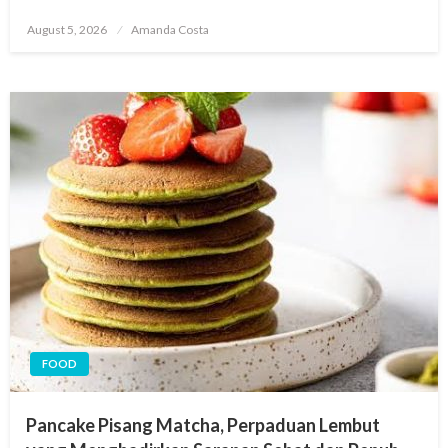
Posted
August 5, 2026
Amanda Costa
on
FOOD
Pancake Pisang Matcha, Perpaduan Lembut