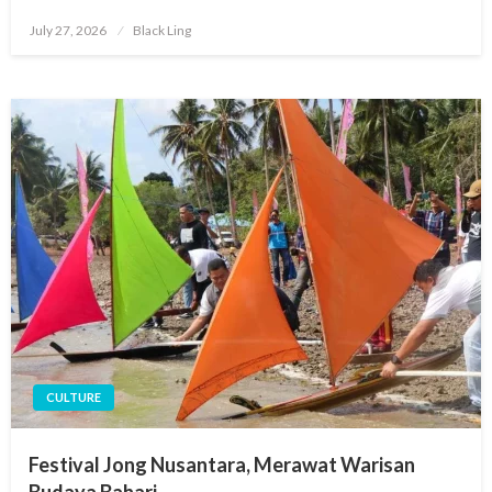
Posted
July 27, 2026
Black Ling
on
CULTURE
Festival Jong Nusantara, Merawat Warisan
Budaya Bahari