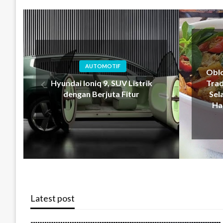
KULINER
Oblok-Oblok Tempe, Sajian
Pa
Tradisional Sederhana yang
Pe
Selalu Menghadirkan Rasa
Meng
Hangat di Setiap Suapan
d
Latest post