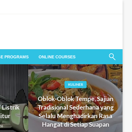
GE PROGRAMS
ONLINE COURSES
KULINER
Oblok-Oblok Tempe, Sajian
 Listrik
Tradisional Sederhana yang
itur
Selalu Menghadirkan Rasa
Hangat di Setiap Suapan
26