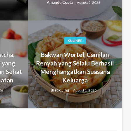
Amanda Costa
August 5, 2026
KULINER
tcha,
Bakwan Wortel, Camilan
 yang
Renyah yang Selalu Berhasil
mpe, Sajian Tradisional
n Sehat
Menghangatkan Suasana
g Selalu Menghadirkan Rasa
matan
Keluarga
iap Suapan
Black Ling
26
August 1, 2026
026