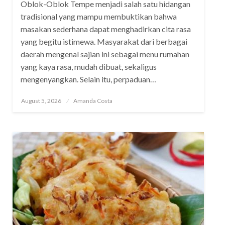
Oblok-Oblok Tempe menjadi salah satu hidangan
tradisional yang mampu membuktikan bahwa
masakan sederhana dapat menghadirkan cita rasa
yang begitu istimewa. Masyarakat dari berbagai
daerah mengenal sajian ini sebagai menu rumahan
yang kaya rasa, mudah dibuat, sekaligus
mengenyangkan. Selain itu, perpaduan…
Posted
August 5, 2026
Amanda Costa
on