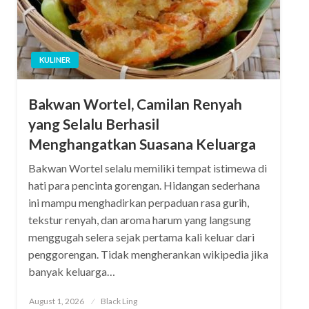
KULINER
Bakwan Wortel, Camilan Renyah
yang Selalu Berhasil
Menghangatkan Suasana Keluarga
Bakwan Wortel selalu memiliki tempat istimewa di
hati para pencinta gorengan. Hidangan sederhana
ini mampu menghadirkan perpaduan rasa gurih,
tekstur renyah, dan aroma harum yang langsung
menggugah selera sejak pertama kali keluar dari
penggorengan. Tidak mengherankan wikipedia jika
banyak keluarga…
Posted
August 1, 2026
Black Ling
on