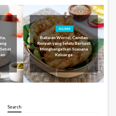
KULINER
ilan
Lemper, Cita Rasa Tradisional
rhasil
yang Selalu Menghadirkan
sana
Kehangatan di Setiap Gigitan
Search