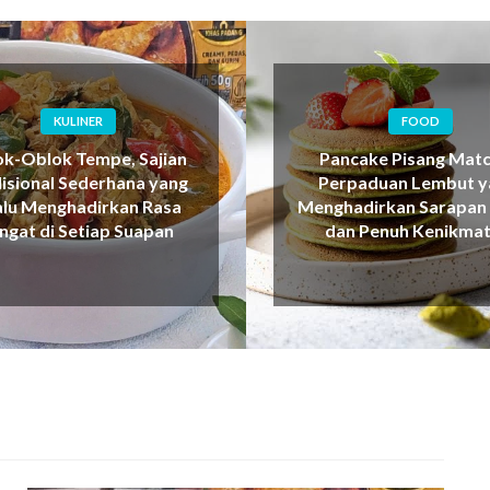
FOOD
KULINER
ncake Pisang Matcha,
Bakwan Wortel, Cam
rpaduan Lembut yang
Renyah yang Selalu Be
hadirkan Sarapan Sehat
Menghangatkan Sua
an Penuh Kenikmatan
Keluarga