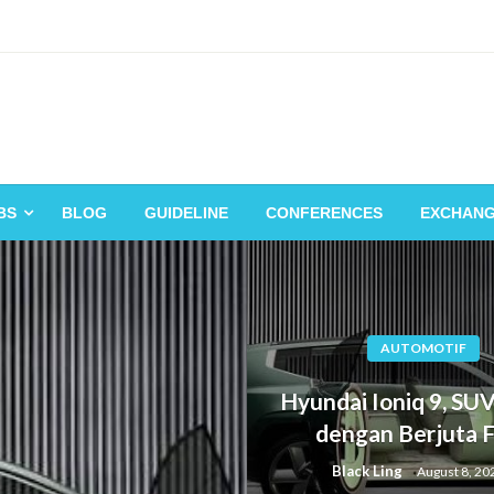
BS
BLOG
GUIDELINE
CONFERENCES
EXCHAN
AUTOMOTIF
Hyundai Ioniq 9, SUV
dengan Berjuta F
Black Ling
August 8, 20