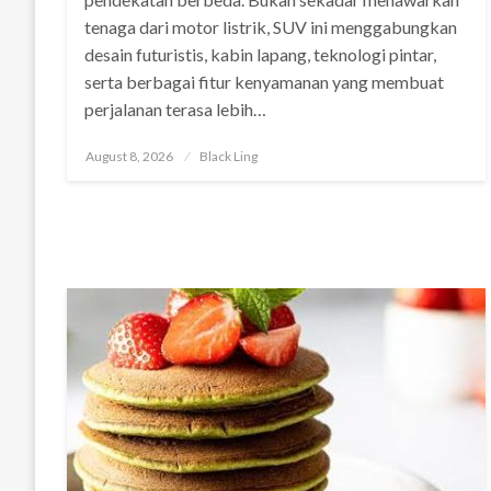
tenaga dari motor listrik, SUV ini menggabungkan
desain futuristis, kabin lapang, teknologi pintar,
serta berbagai fitur kenyamanan yang membuat
perjalanan terasa lebih…
Posted
August 8, 2026
Black Ling
on