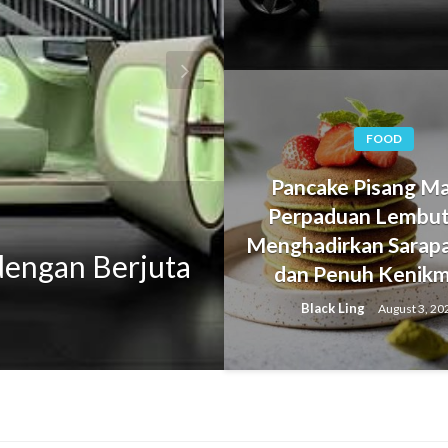
FOOD
KULINER
Pancake Pisang Ma
Perpaduan Lembut
Oblok-Oblok Te
Menghadirkan Sarapa
 dengan Berjuta
Sederhana yan
dan Penuh Kenik
Hangat di Set
Black Ling
August 3, 20
Amanda Costa
August 5, 2