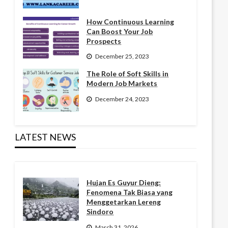
How Continuous Learning
Can Boost Your Job
Prospects
December 25, 2023
The Role of Soft Skills in
Modern Job Markets
December 24, 2023
LATEST NEWS
Hujan Es Guyur Dieng:
Fenomena Tak Biasa yang
Menggetarkan Lereng
Sindoro
March 31, 2026