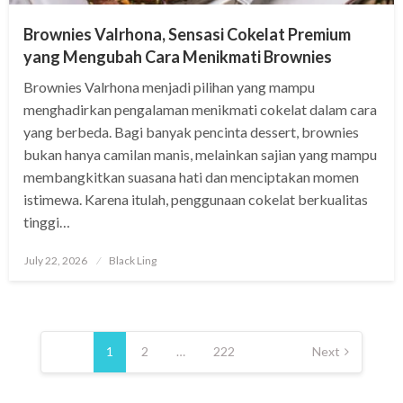
Brownies Valrhona, Sensasi Cokelat Premium
yang Mengubah Cara Menikmati Brownies
Brownies Valrhona menjadi pilihan yang mampu
menghadirkan pengalaman menikmati cokelat dalam cara
yang berbeda. Bagi banyak pencinta dessert, brownies
bukan hanya camilan manis, melainkan sajian yang mampu
membangkitkan suasana hati dan menciptakan momen
istimewa. Karena itulah, penggunaan cokelat berkualitas
tinggi…
Posted
July 22, 2026
Black Ling
on
Posts
pagination
1
2
…
222
Next