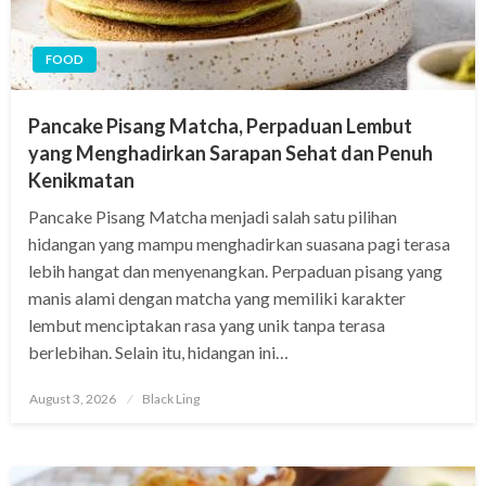
FOOD
Pancake Pisang Matcha, Perpaduan Lembut
yang Menghadirkan Sarapan Sehat dan Penuh
Kenikmatan
Pancake Pisang Matcha menjadi salah satu pilihan
hidangan yang mampu menghadirkan suasana pagi terasa
lebih hangat dan menyenangkan. Perpaduan pisang yang
manis alami dengan matcha yang memiliki karakter
lembut menciptakan rasa yang unik tanpa terasa
berlebihan. Selain itu, hidangan ini…
Posted
August 3, 2026
Black Ling
on