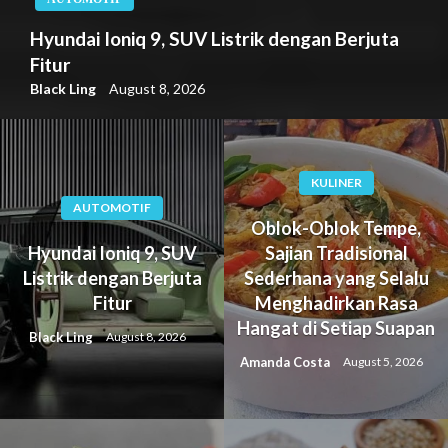
Hyundai Ioniq 9, SUV Listrik dengan Berjuta
Fitur
Black Ling
August 8, 2026
KULINER
AUTOMOTIF
Oblok-Oblok Tempe,
Hyundai Ioniq 9, SUV
Sajian Tradisional
Listrik dengan Berjuta
Sederhana yang Selalu
Fitur
Menghadirkan Rasa
Hangat di Setiap Suapan
Black Ling
August 8, 2026
Amanda Costa
August 5, 2026