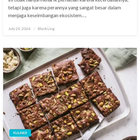
tetapi juga karena perannya yang sangat besar dalam
menjaga keseimbangan ekosistem….
Posted
July 23, 2026
Black Ling
on
KULINER