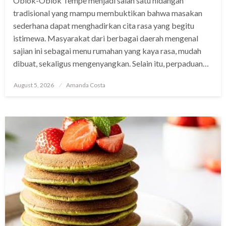
Oblok-Oblok Tempe menjadi salah satu hidangan
tradisional yang mampu membuktikan bahwa masakan
sederhana dapat menghadirkan cita rasa yang begitu
istimewa. Masyarakat dari berbagai daerah mengenal
sajian ini sebagai menu rumahan yang kaya rasa, mudah
dibuat, sekaligus mengenyangkan. Selain itu, perpaduan…
Posted
August 5, 2026
Amanda Costa
on