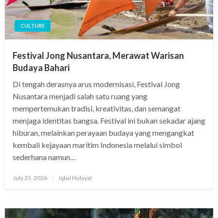
CULTURE
Festival Jong Nusantara, Merawat Warisan
Budaya Bahari
Di tengah derasnya arus modernisasi, Festival Jong
Nusantara menjadi salah satu ruang yang
mempertemukan tradisi, kreativitas, dan semangat
menjaga identitas bangsa. Festival ini bukan sekadar ajang
hiburan, melainkan perayaan budaya yang mengangkat
kembali kejayaan maritim Indonesia melalui simbol
sederhana namun…
Posted
July 25, 2026
Iqbal Hidayat
on