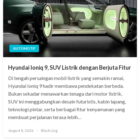
AUTOMOTIF
Hyundai Ioniq 9, SUV Listrik dengan Berjuta Fitur
Di tengah persaingan mobil listrik yang semakin ramai,
Hyundai Ioniq 9 hadir membawa pendekatan berbeda.
Bukan sekadar menawarkan tenaga dari motor listrik,
SUV ini menggabungkan desain futuristis, kabin lapang,
teknologi pintar, serta berbagai fitur kenyamanan yang
membuat perjalanan terasa lebih…
Posted
August 8, 2026
Black Ling
on