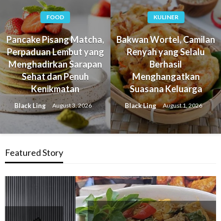
FOOD
KULINER
Pancake Pisang Matcha,
Bakwan Wortel, Camilan
Perpaduan Lembut yang
Renyah yang Selalu
Menghadirkan Sarapan
Berhasil
Sehat dan Penuh
Menghangatkan
Kenikmatan
Suasana Keluarga
Black Ling
Black Ling
August 3, 2026
August 1, 2026
Featured Story