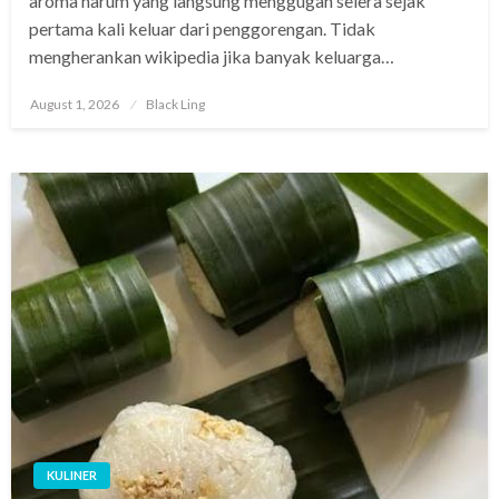
aroma harum yang langsung menggugah selera sejak
pertama kali keluar dari penggorengan. Tidak
mengherankan wikipedia jika banyak keluarga…
Posted
August 1, 2026
Black Ling
on
KULINER