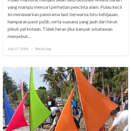
yang mampu mencuri perhatian pencinta alam. Pulau kecil
ini menawarkan panorama laut berwarna biru kehijauan,
hamparan pasir putih, serta suasana yang jauh dari hiruk
pikuk perkotaan. Tidak heran jika banyak wisatawan
menyebut…
Posted
July 27, 2026
Black Ling
on