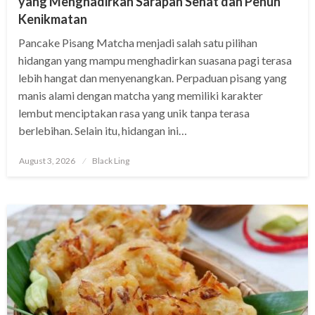
yang Menghadirkan Sarapan Sehat dan Penuh
Kenikmatan
Pancake Pisang Matcha menjadi salah satu pilihan
hidangan yang mampu menghadirkan suasana pagi terasa
lebih hangat dan menyenangkan. Perpaduan pisang yang
manis alami dengan matcha yang memiliki karakter
lembut menciptakan rasa yang unik tanpa terasa
berlebihan. Selain itu, hidangan ini…
Posted
August 3, 2026
Black Ling
on