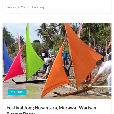
Posted
July 27, 2026
Black Ling
on
CULTURE
Festival Jong Nusantara, Merawat Warisan
Budaya Bahari