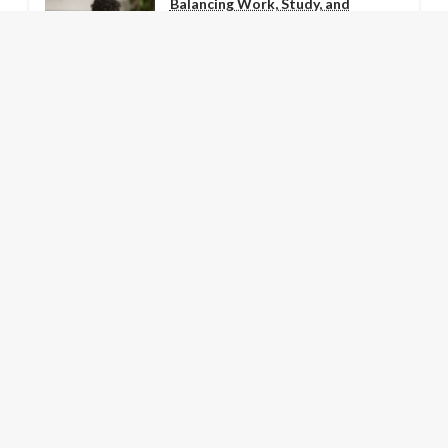
Balancing Work, Study, and
Scholarships: A Student’s Guide
December 29, 2023
Landing Jobs in Competitive
Industries: An Insider’s Guide
December 26, 2023
How Continuous Learning Can
Boost Your Job Prospects
December 25, 2023
The Role of Soft Skills in Modern
Job Markets
December 24, 2023
LATEST NEWS