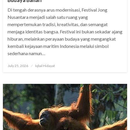
Di tengah derasnya arus modernisasi, Festival Jong
Nusantara menjadi salah satu ruang yang
mempertemukan tradisi, kreativitas, dan semangat
menjaga identitas bangsa. Festival ini bukan sekadar ajang
hiburan, melainkan perayaan budaya yang mengangkat
kembali kejayaan maritim Indonesia melalui simbol
sederhana namun…
Posted
July 25, 2026
Iqbal Hidayat
on