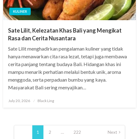
KULINER
Sate Lilit, Kelezatan Khas Bali yang Mengikat
Rasa dan Cerita Nusantara
Sate Lilit menghadirkan pengalaman kuliner yang tidak
hanya menawarkan cita rasa lezat, tetapi juga membawa
cerita panjang tentang budaya Bali. Hidangan khas ini
mampu menarik perhatian melalui bentuk unik, aroma
menggoda, serta perpaduan bumbu yang kaya.
Masyarakat Bali sering menyajikan…
Posted
July 20, 2026
Black Ling
on
Posts
pagination
1
2
…
222
Next