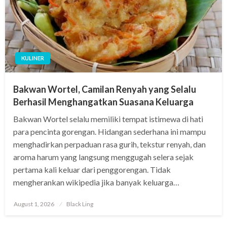
KULINER
Bakwan Wortel, Camilan Renyah yang Selalu
Berhasil Menghangatkan Suasana Keluarga
Bakwan Wortel selalu memiliki tempat istimewa di hati
para pencinta gorengan. Hidangan sederhana ini mampu
menghadirkan perpaduan rasa gurih, tekstur renyah, dan
aroma harum yang langsung menggugah selera sejak
pertama kali keluar dari penggorengan. Tidak
mengherankan wikipedia jika banyak keluarga…
Posted
August 1, 2026
Black Ling
on