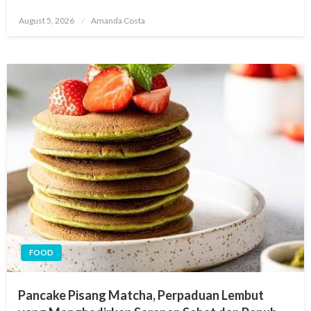
Posted
August 5, 2026
Amanda Costa
on
FOOD
Pancake Pisang Matcha, Perpaduan Lembut