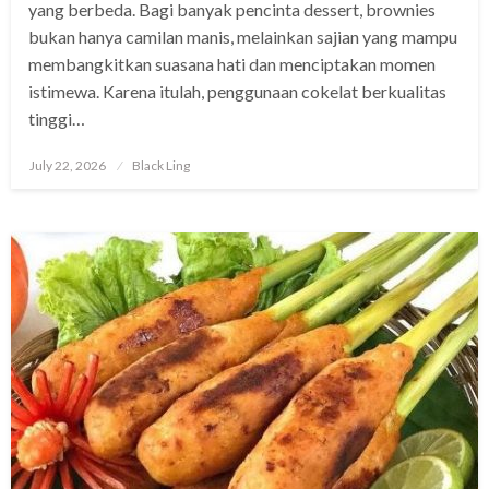
yang berbeda. Bagi banyak pencinta dessert, brownies
bukan hanya camilan manis, melainkan sajian yang mampu
membangkitkan suasana hati dan menciptakan momen
istimewa. Karena itulah, penggunaan cokelat berkualitas
tinggi…
Posted
July 22, 2026
Black Ling
on