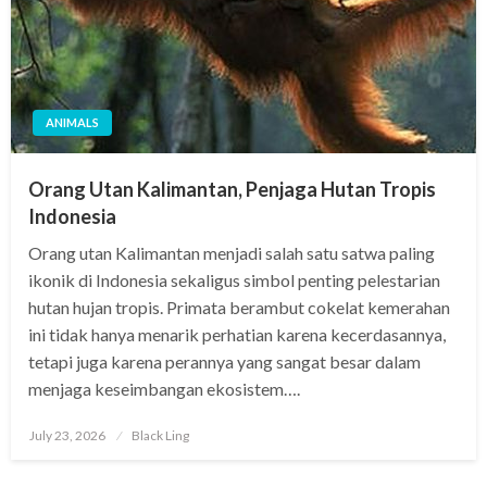
ANIMALS
Orang Utan Kalimantan, Penjaga Hutan Tropis
Indonesia
Orang utan Kalimantan menjadi salah satu satwa paling
ikonik di Indonesia sekaligus simbol penting pelestarian
hutan hujan tropis. Primata berambut cokelat kemerahan
ini tidak hanya menarik perhatian karena kecerdasannya,
tetapi juga karena perannya yang sangat besar dalam
menjaga keseimbangan ekosistem….
Posted
July 23, 2026
Black Ling
on