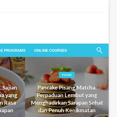
GE PROGRAMS
ONLINE COURSES
FOOD
 Sajian
Pancake Pisang Matcha,
na yang
Perpaduan Lembut yang
n Rasa
Menghadirkan Sarapan Sehat
Suapan
dan Penuh Kenikmatan