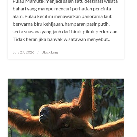
Pulau Mamutik menjadi salah satu destinasi wisata
bahari yang mampu mencuri perhatian pencinta
alam. Pulau kecil ini menawarkan panorama laut
berwarna biru kehijauan, hamparan pasir putih,
serta suasana yang jauh dari hiruk pikuk perkotaan.
Tidak heran jika banyak wisatawan menyebut…
Posted
July 27, 2026
Black Ling
on