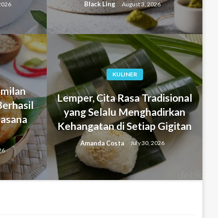
Black Ling
2026
August 3, 2026
KULINER
milan
Lemper, Cita Rasa Tradisional
Berhasil
g Matcha, Perpaduan Lembut
yang Selalu Menghadirkan
asana
Kehangatan di Setiap Gigitan
rkan Sarapan Sehat dan
Amanda Costa
July 30, 2026
atan
26