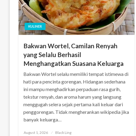
KULINER
Bakwan Wortel, Camilan Renyah
yang Selalu Berhasil
Menghangatkan Suasana Keluarga
Bakwan Wortel selalu memiliki tempat istimewa di
hati para pencinta gorengan. Hidangan sederhana
ini mampu menghadirkan perpaduan rasa gurih,
tekstur renyah, dan aroma harum yang langsung
menggugah selera sejak pertama kali keluar dari
penggorengan. Tidak mengherankan wikipedia jika
banyak keluarga…
Posted
August 1, 2026
Black Ling
on