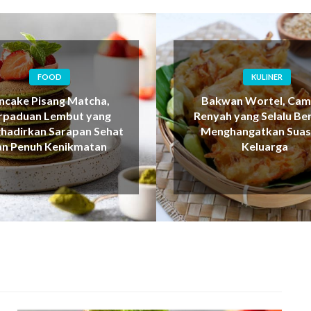
KULINER
KULINER
kwan Wortel, Camilan
Lemper, Cita Rasa Tradi
ah yang Selalu Berhasil
yang Selalu Menghadi
nghangatkan Suasana
Kehangatan di Setiap G
Keluarga