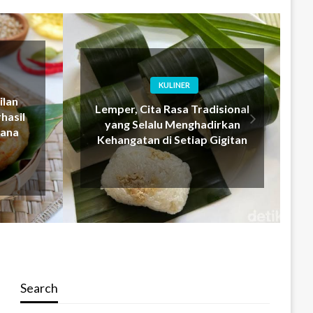
BIOGRAFI
sional
Winona Karamoy:
rkan
Popularitas dan Bakat yang
igitan
Memikat Indonesia
Search