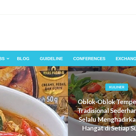
BS
BLOG
GUIDELINE
CONFERENCES
EXCHAN
KULINER
Oblok-Oblok Tempe,
Tradisional Sederha
Selalu Menghadirka
Hangat di Setiap 