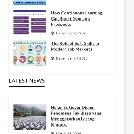
How Continuous Learning
Can Boost Your Job
Prospects
December 25, 2023
The Role of Soft Skills in
Modern Job Markets
December 24, 2023
LATEST NEWS
Hujan Es Guyur Dieng:
Fenomena Tak Biasa yang
Menggetarkan Lereng
Sindoro
March 31, 2026