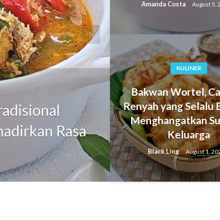
Amanda Costa
August 5, 
KULINER
FOOD
Bakwan Wortel, Ca
Renyah yang Selalu 
adisional
Pancake Pisan
Menghangatkan Su
hadirkan Rasa
yang Menghadi
Keluarga
Penuh Kenikm
Black Ling
August 1, 20
Black Ling
August 3, 2026