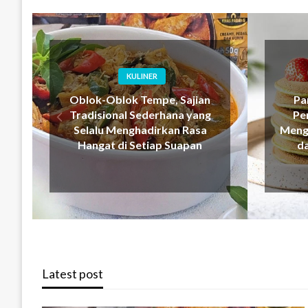
FOOD
Pancake Pisang Matcha,
Ba
Perpaduan Lembut yang
Reny
Menghadirkan Sarapan Sehat
Me
dan Penuh Kenikmatan
Latest post