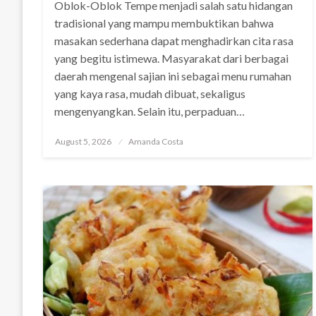
Oblok-Oblok Tempe menjadi salah satu hidangan
tradisional yang mampu membuktikan bahwa
masakan sederhana dapat menghadirkan cita rasa
yang begitu istimewa. Masyarakat dari berbagai
daerah mengenal sajian ini sebagai menu rumahan
yang kaya rasa, mudah dibuat, sekaligus
mengenyangkan. Selain itu, perpaduan…
Posted
August 5, 2026
Amanda Costa
on