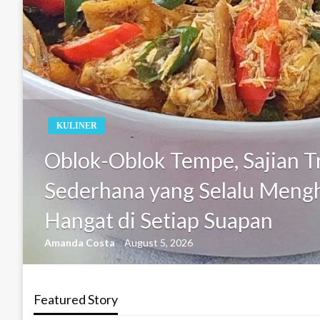
KULINER
Oblok-Oblok Tempe, Sajian Tr
Sederhana yang Selalu Meng
Hangat di Setiap Suapan
Amanda Costa
August 5, 2026
Featured Story