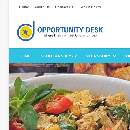
Skip
Home
About Us
Contact Us
Cookie Policy
to
content
Empowering Your Path to Opportunities
Opportunity Desk
HOME
SCHOLARSHIPS
INTERNSHIPS
JO