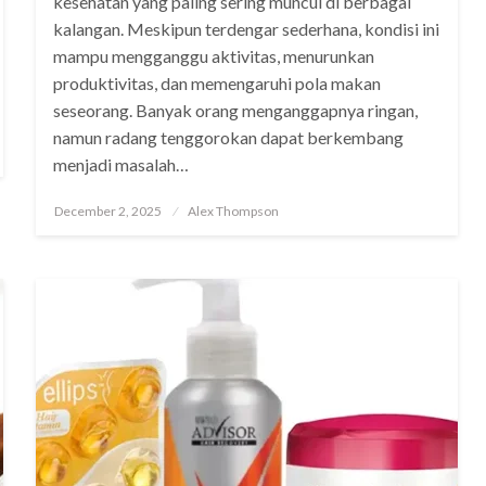
kesehatan yang paling sering muncul di berbagai
kalangan. Meskipun terdengar sederhana, kondisi ini
mampu mengganggu aktivitas, menurunkan
produktivitas, dan memengaruhi pola makan
seseorang. Banyak orang menganggapnya ringan,
namun radang tenggorokan dapat berkembang
menjadi masalah…
Posted
December 2, 2025
Alex Thompson
on