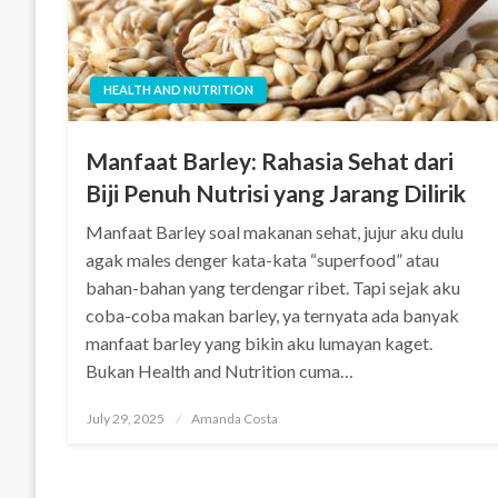
HEALTH AND NUTRITION
Manfaat Barley: Rahasia Sehat dari
Biji Penuh Nutrisi yang Jarang Dilirik
Manfaat Barley soal makanan sehat, jujur aku dulu
agak males denger kata-kata “superfood” atau
bahan-bahan yang terdengar ribet. Tapi sejak aku
coba-coba makan barley, ya ternyata ada banyak
manfaat barley yang bikin aku lumayan kaget.
Bukan Health and Nutrition cuma…
Posted
July 29, 2025
Amanda Costa
on