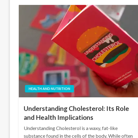
HEALTH AND NUTRITION
Understanding Cholesterol: Its Role
and Health Implications
Understanding Cholesterol is a waxy, fat-like
substance found in the cells of the body. While often