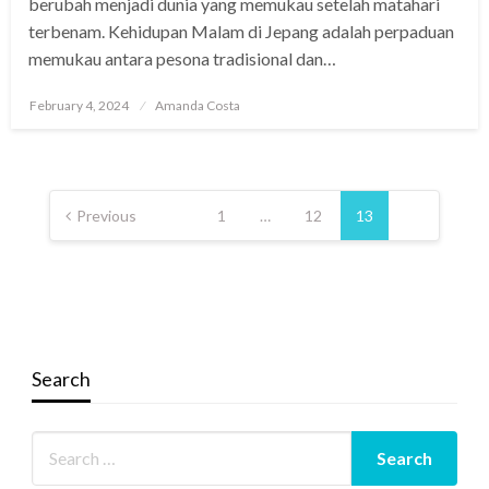
berubah menjadi dunia yang memukau setelah matahari
terbenam. Kehidupan Malam di Jepang adalah perpaduan
memukau antara pesona tradisional dan…
Posted
February 4, 2024
Amanda Costa
on
Posts
pagination
Previous
1
…
12
13
Search