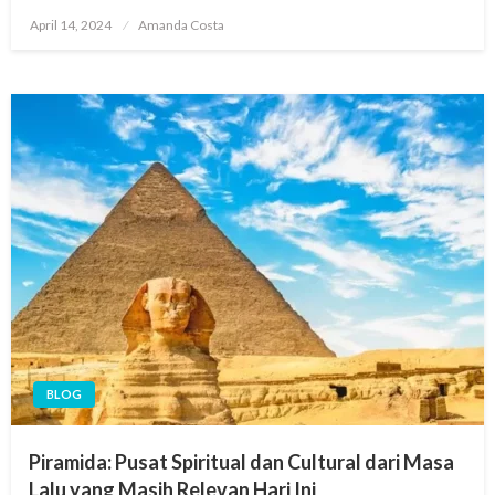
Posted
April 14, 2024
Amanda Costa
on
BLOG
Piramida: Pusat Spiritual dan Cultural dari Masa
Lalu yang Masih Relevan Hari Ini