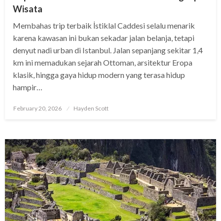
Wisata
Membahas trip terbaik İstiklal Caddesi selalu menarik
karena kawasan ini bukan sekadar jalan belanja, tetapi
denyut nadi urban di Istanbul. Jalan sepanjang sekitar 1,4
km ini memadukan sejarah Ottoman, arsitektur Eropa
klasik, hingga gaya hidup modern yang terasa hidup
hampir…
Posted
February 20, 2026
Hayden Scott
on