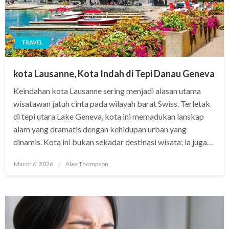
TRAVEL
kota Lausanne, Kota Indah di Tepi Danau Geneva
Keindahan kota Lausanne sering menjadi alasan utama
wisatawan jatuh cinta pada wilayah barat Swiss. Terletak
di tepi utara Lake Geneva, kota ini memadukan lanskap
alam yang dramatis dengan kehidupan urban yang
dinamis. Kota ini bukan sekadar destinasi wisata; ia juga…
Posted
March 6, 2026
Alex Thompson
on