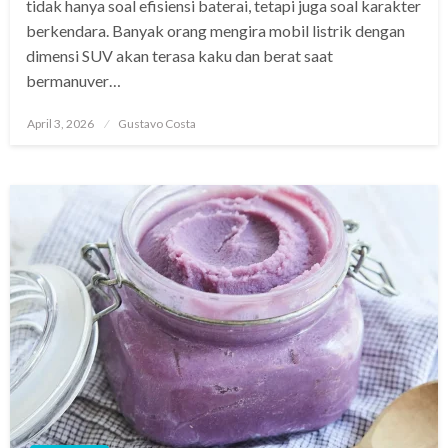
tidak hanya soal efisiensi baterai, tetapi juga soal karakter
berkendara. Banyak orang mengira mobil listrik dengan
dimensi SUV akan terasa kaku dan berat saat
bermanuver…
Posted
April 3, 2026
Gustavo Costa
on