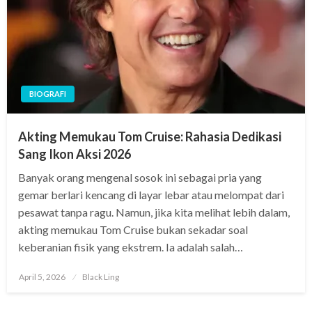
BIOGRAFI
Akting Memukau Tom Cruise: Rahasia Dedikasi
Sang Ikon Aksi 2026
Banyak orang mengenal sosok ini sebagai pria yang
gemar berlari kencang di layar lebar atau melompat dari
pesawat tanpa ragu. Namun, jika kita melihat lebih dalam,
akting memukau Tom Cruise bukan sekadar soal
keberanian fisik yang ekstrem. Ia adalah salah…
Posted
April 5, 2026
Black Ling
on