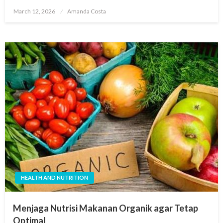
Posted
March 12, 2026
Amanda Costa
on
HEALTH AND NUTRITION
Menjaga Nutrisi Makanan Organik agar Tetap
Optimal