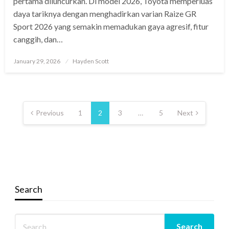
pertama diluncurkan. Di model 2026, Toyota memperluas
daya tariknya dengan menghadirkan varian Raize GR
Sport 2026 yang semakin memadukan gaya agresif, fitur
canggih, dan…
Posted
January 29, 2026
Hayden Scott
on
Posts
pagination
Previous
1
2
3
…
5
Next
Search