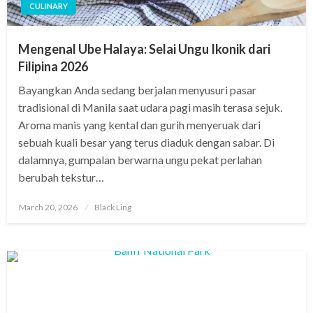
CULINARY
Mengenal Ube Halaya: Selai Ungu Ikonik dari
Filipina 2026
Bayangkan Anda sedang berjalan menyusuri pasar
tradisional di Manila saat udara pagi masih terasa sejuk.
Aroma manis yang kental dan gurih menyeruak dari
sebuah kuali besar yang terus diaduk dengan sabar. Di
dalamnya, gumpalan berwarna ungu pekat perlahan
berubah tekstur…
Posted
March 20, 2026
Black Ling
on