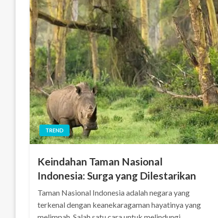
TREND
Keindahan Taman Nasional
Indonesia: Surga yang Dilestarikan
Taman Nasional Indonesia adalah negara yang
terkenal dengan keanekaragaman hayatinya yang
melimpah. Salah satu cara untuk melindungi