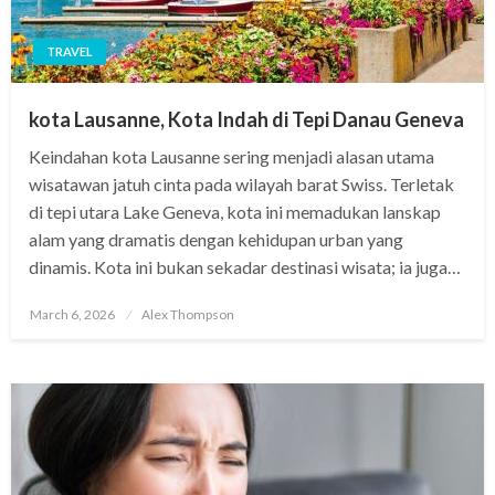
TRAVEL
kota Lausanne, Kota Indah di Tepi Danau Geneva
Keindahan kota Lausanne sering menjadi alasan utama
wisatawan jatuh cinta pada wilayah barat Swiss. Terletak
di tepi utara Lake Geneva, kota ini memadukan lanskap
alam yang dramatis dengan kehidupan urban yang
dinamis. Kota ini bukan sekadar destinasi wisata; ia juga…
Posted
March 6, 2026
Alex Thompson
on