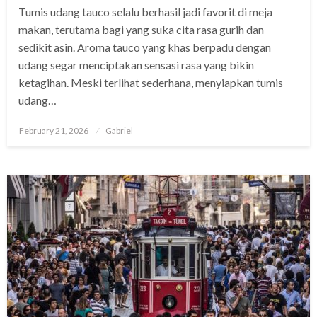
Tumis udang tauco selalu berhasil jadi favorit di meja
makan, terutama bagi yang suka cita rasa gurih dan
sedikit asin. Aroma tauco yang khas berpadu dengan
udang segar menciptakan sensasi rasa yang bikin
ketagihan. Meski terlihat sederhana, menyiapkan tumis
udang…
Posted
February 21, 2026
Gabriel
on