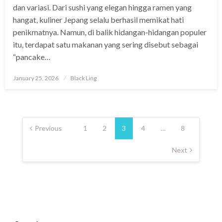
dan variasi. Dari sushi yang elegan hingga ramen yang
hangat, kuliner Jepang selalu berhasil memikat hati
penikmatnya. Namun, di balik hidangan-hidangan populer
itu, terdapat satu makanan yang sering disebut sebagai
“pancake…
Posted
January 25, 2026
Black Ling
on
Posts
pagination
Previous
1
2
3
4
…
8
Next