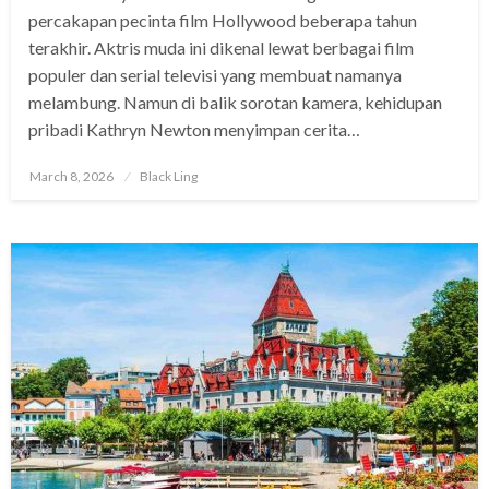
percakapan pecinta film Hollywood beberapa tahun
terakhir. Aktris muda ini dikenal lewat berbagai film
populer dan serial televisi yang membuat namanya
melambung. Namun di balik sorotan kamera, kehidupan
pribadi Kathryn Newton menyimpan cerita…
Posted
March 8, 2026
Black Ling
on