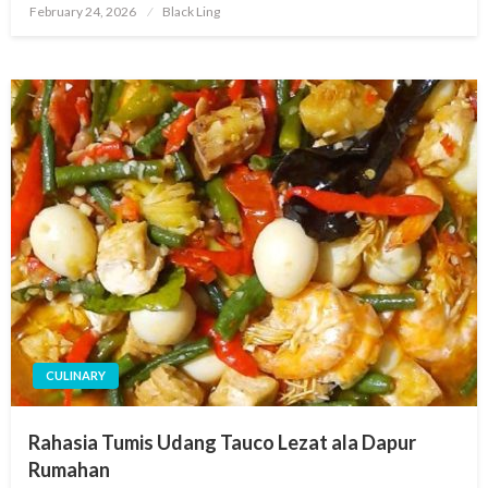
Posted
February 24, 2026
Black Ling
on
CULINARY
Rahasia Tumis Udang Tauco Lezat ala Dapur
Rumahan