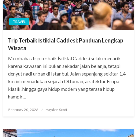
TRAVEL
Trip Terbaik İstiklal Caddesi: Panduan Lengkap
Wisata
Membahas trip terbaik İstiklal Caddesi selalu menarik
karena kawasan ini bukan sekadar jalan belanja, tetapi
denyut nadi urban di Istanbul. Jalan sepanjang sekitar 1,4
km ini memadukan sejarah Ottoman, arsitektur Eropa
klasik, hingga gaya hidup modern yang terasa hidup
hampir…
Posted
February 20, 2026
Hayden Scott
on