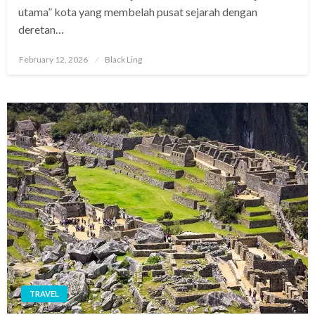
utama” kota yang membelah pusat sejarah dengan
deretan…
Posted
February 12, 2026
Black Ling
on
TRAVEL