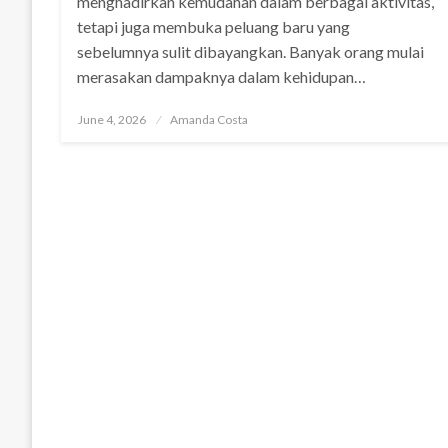
menghadirkan kemudahan dalam berbagai aktivitas,
tetapi juga membuka peluang baru yang
sebelumnya sulit dibayangkan. Banyak orang mulai
merasakan dampaknya dalam kehidupan…
Posted
June 4, 2026
Amanda Costa
on