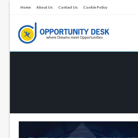
Skip
Home
About Us
Contact Us
Cookie Policy
to
content
Empowering Your Path to Opportunities
Opportunity Desk