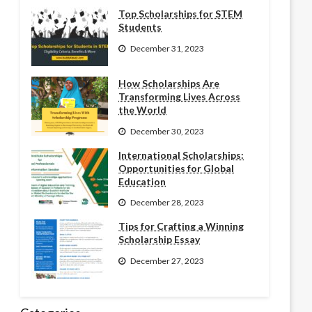
Top Scholarships for STEM
Students
December 31, 2023
How Scholarships Are
Transforming Lives Across
the World
December 30, 2023
International Scholarships:
Opportunities for Global
Education
December 28, 2023
Tips for Crafting a Winning
Scholarship Essay
December 27, 2023