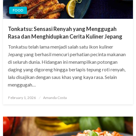
FOOD
Tonkatsu: Sensasi Renyah yang Menggugah
Rasa dan Menghidupkan Cerita Kuliner Jepang
Tonkatsu telah lama menjadi salah satu ikon kuliner
Jepang yang berhasil mencuri perhatian pecinta makanan
di seluruh dunia. Hidangan ini menampilkan potongan
daging yang digoreng hingga berlapis tepung roti renyah,
lalu disajikan dengan saus khas yang kaya rasa. Selain
menggugah…
Posted
February 1, 2026
Amanda Costa
on