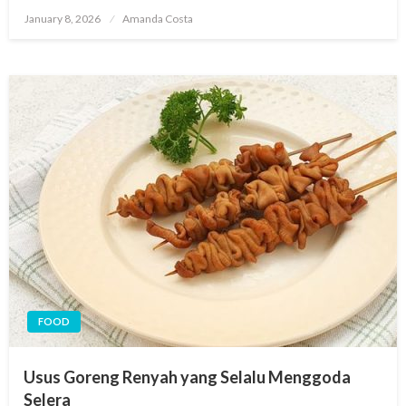
Posted
January 8, 2026
Amanda Costa
on
FOOD
Usus Goreng Renyah yang Selalu Menggoda
Selera