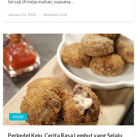
tersaji di meja makan, suasana…
Posted
January 22, 2026
Amanda Costa
on
FOOD
Perkedel Keju, Cerita Rasa Lembut yang Selalu