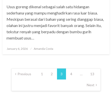
Usus goreng dikenal sebagai salah satu hidangan
sederhana yang mampu menghadirkan rasa luar biasa.
Meskipun berasal dari bahan yang sering dianggap biasa,
olahan ini justru menjadi favorit banyak orang. Selain itu,
tekstur renyah yang berpadu dengan bumbu gurih
membuat usus…
Posted
January 6, 2026
Amanda Costa
on
Posts
pagination
Previous
1
2
3
4
…
13
Next