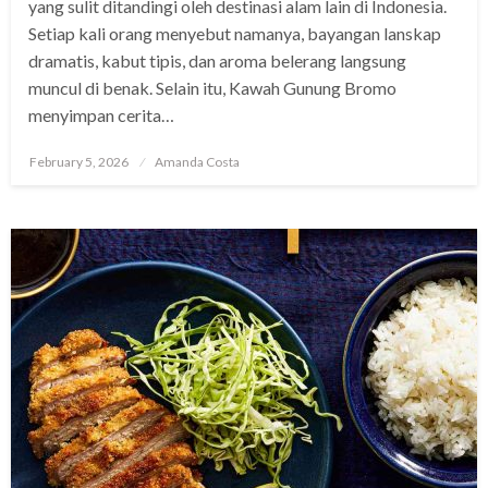
yang sulit ditandingi oleh destinasi alam lain di Indonesia.
Setiap kali orang menyebut namanya, bayangan lanskap
dramatis, kabut tipis, dan aroma belerang langsung
muncul di benak. Selain itu, Kawah Gunung Bromo
menyimpan cerita…
Posted
February 5, 2026
Amanda Costa
on