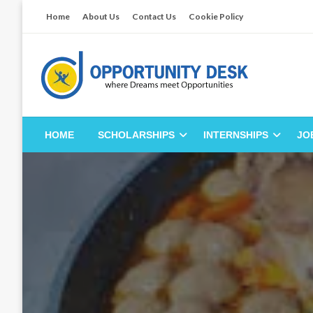
Skip
Home
About Us
Contact Us
Cookie Policy
to
content
Empowering Your Path to Opportunities
Opportunity Desk
HOME
SCHOLARSHIPS
INTERNSHIPS
JO