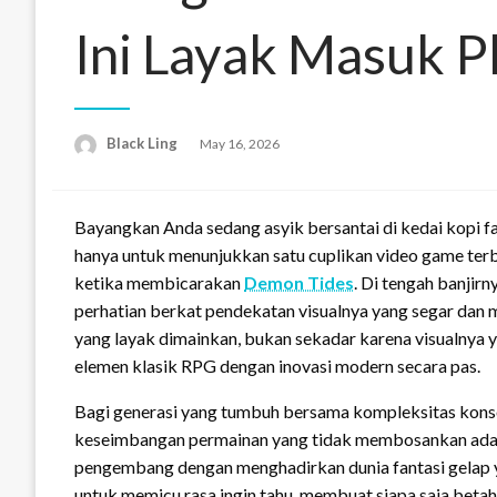
Ini Layak Masuk P
Black Ling
Posted
May 16, 2026
on
Bayangkan Anda sedang asyik bersantai di kedai kopi 
hanya untuk menunjukkan satu cuplikan video game terba
ketika membicarakan
Demon Tides
. Di tengah banjirny
perhatian berkat pendekatan visualnya yang segar dan
yang layak dimainkan, bukan sekadar karena visualnya
elemen klasik RPG dengan inovasi modern secara pas.
Bagi generasi yang tumbuh bersama kompleksitas kon
keseimbangan permainan yang tidak membosankan adalah
pengembang dengan menghadirkan dunia fantasi gelap ya
untuk memicu rasa ingin tahu, membuat siapa saja betah