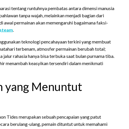
rasi tentang runtuhnya pembatas antara dimensi manusia
pahlawan tanpa wajah, melainkan menjadi bagian dari
l di awal permainan akan memengaruhi bagaimana faksi-
steam
.
enggunakan teknologi pencahayaan terkini yang membuat
 matahari terbenam, atmosfer permainan berubah total;
 jalur rahasia hanya bisa terbuka saat bulan purnama tiba.
a sihir menambah keasyikan tersendiri dalam menikmati
n yang Menuntut
mon Tides merupakan sebuah pencapaian yang patut
secara berulang-ulang, pemain dituntut untuk memahami