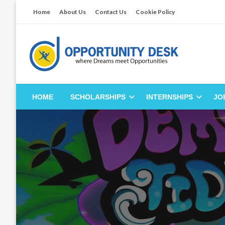
Skip
Home
About Us
Contact Us
Cookie Policy
to
content
Empowering Your Path to Opportunities
Opportunity Desk
HOME
SCHOLARSHIPS
INTERNSHIPS
JO