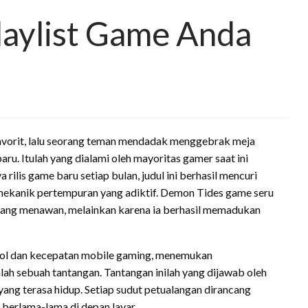
laylist Game Anda
favorit, lalu seorang teman mendadak menggebrak meja
ru. Itulah yang dialami oleh mayoritas gamer saat ini
a rilis game baru setiap bulan, judul ini berhasil mencuri
 mekanik pertempuran yang adiktif. Demon Tides game seru
 yang menawan, melainkan karena ia berhasil memadukan
sol dan kecepatan mobile gaming, menemukan
 sebuah tantangan. Tantangan inilah yang dijawab oleh
ng terasa hidup. Setiap sudut petualangan dirancang
 berlama-lama di depan layar.