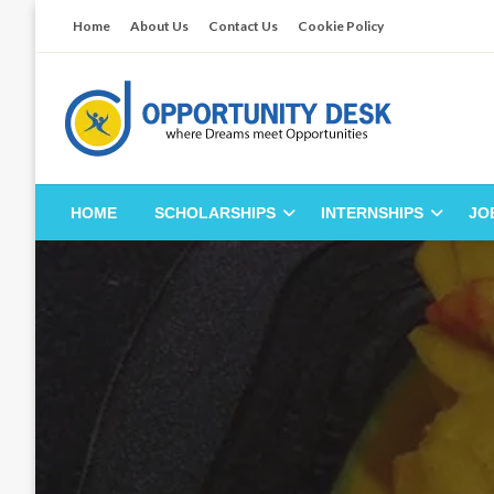
Skip
Home
About Us
Contact Us
Cookie Policy
to
content
Empowering Your Path to Opportunities
Opportunity Desk
HOME
SCHOLARSHIPS
INTERNSHIPS
JO