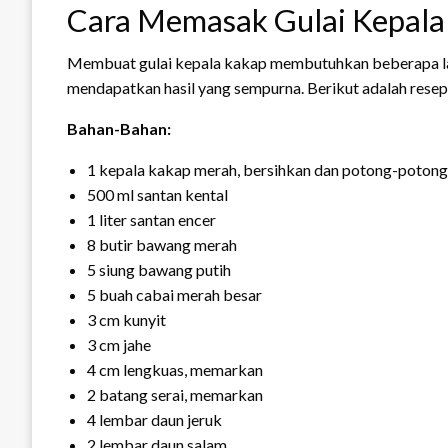
Cara Memasak Gulai Kepala
Membuat gulai kepala kakap membutuhkan beberapa lan
mendapatkan hasil yang sempurna. Berikut adalah resep
Bahan-Bahan:
1 kepala kakap merah, bersihkan dan potong-potong
500 ml santan kental
1 liter santan encer
8 butir bawang merah
5 siung bawang putih
5 buah cabai merah besar
3 cm kunyit
3 cm jahe
4 cm lengkuas, memarkan
2 batang serai, memarkan
4 lembar daun jeruk
2 lembar daun salam