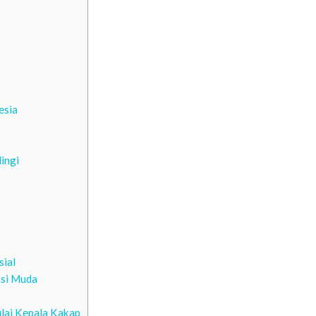
esia
ingi
ial
asi Muda
lai Kepala Kakap