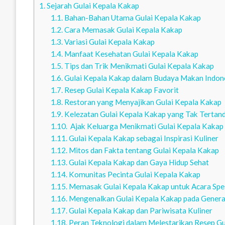
1.
Sejarah Gulai Kepala Kakap
1.1.
Bahan-Bahan Utama Gulai Kepala Kakap
1.2.
Cara Memasak Gulai Kepala Kakap
1.3.
Variasi Gulai Kepala Kakap
1.4.
Manfaat Kesehatan Gulai Kepala Kakap
1.5.
Tips dan Trik Menikmati Gulai Kepala Kakap
1.6.
Gulai Kepala Kakap dalam Budaya Makan Indon
1.7.
Resep Gulai Kepala Kakap Favorit
1.8.
Restoran yang Menyajikan Gulai Kepala Kakap
1.9.
Kelezatan Gulai Kepala Kakap yang Tak Tertand
1.10.
Ajak Keluarga Menikmati Gulai Kepala Kakap
1.11.
Gulai Kepala Kakap sebagai Inspirasi Kuliner
1.12.
Mitos dan Fakta tentang Gulai Kepala Kakap
1.13.
Gulai Kepala Kakap dan Gaya Hidup Sehat
1.14.
Komunitas Pecinta Gulai Kepala Kakap
1.15.
Memasak Gulai Kepala Kakap untuk Acara Spes
1.16.
Mengenalkan Gulai Kepala Kakap pada Gener
1.17.
Gulai Kepala Kakap dan Pariwisata Kuliner
1.18.
Peran Teknologi dalam Melestarikan Resep Gu