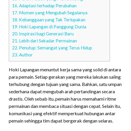
16.
Adaptasi terhadap Perubahan
17.
Momen yang Mengubah Segalanya
18.
Kebanggaan yang Tak Terlupakan
19.
Hoki Lapangan di Panggung Dunia
20.
Inspirasi bagi Generasi Baru
21.
Lebih dari Sekadar Permainan
22.
Penutup: Semangat yang Terus Hidup
23.
Author
Hoki Lapangan menuntut kerja sama yang solid di antara
para pemain. Setiap gerakan yang mereka lakukan saling
terhubung dengan tujuan yang sama. Bahkan, satu umpan
sederhana dapat mengubah arah pertandingan secara
drastis. Oleh sebab itu, pemain harus memahami ritme
permainan dan membaca situasi dengan cepat. Selain itu,
komunikasi yang efektif memperkuat hubungan antar
pemain sehingga tim dapat bergerak dengan selaras.