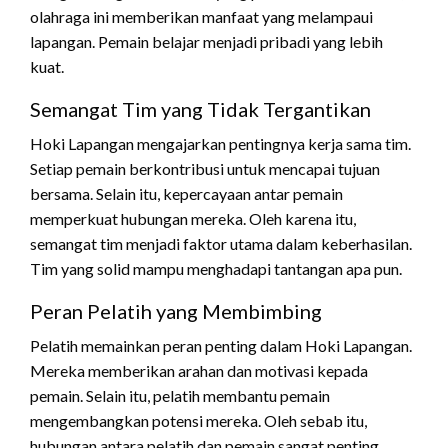
olahraga ini memberikan manfaat yang melampaui
lapangan. Pemain belajar menjadi pribadi yang lebih
kuat.
Semangat Tim yang Tidak Tergantikan
Hoki Lapangan mengajarkan pentingnya kerja sama tim.
Setiap pemain berkontribusi untuk mencapai tujuan
bersama. Selain itu, kepercayaan antar pemain
memperkuat hubungan mereka. Oleh karena itu,
semangat tim menjadi faktor utama dalam keberhasilan.
Tim yang solid mampu menghadapi tantangan apa pun.
Peran Pelatih yang Membimbing
Pelatih memainkan peran penting dalam Hoki Lapangan.
Mereka memberikan arahan dan motivasi kepada
pemain. Selain itu, pelatih membantu pemain
mengembangkan potensi mereka. Oleh sebab itu,
hubungan antara pelatih dan pemain sangat penting.