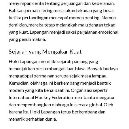
menyimpan cerita tentang perjuangan dan keberanian.
Bahkan, pemain sering merasakan tekanan yang besar
ketika pertandingan mencapai momen penting. Namun
demikian, mereka tetap melangkah maju dengan tekad
yang kuat. Lapangan menjadi saksi perjalanan emosional
yang penuh makna.
Sejarah yang Mengakar Kuat
Hoki Lapangan memiliki sejarah panjang yang
menunjukkan perkembangan luar biasa. Banyak budaya
mengadopsi permainan serupa sejak masa lampau.
Kemudian, olahraga ini berkembang menjadi bentuk
modern yang kita kenal saat ini. Organisasi seperti
International Hockey Federation
membantu mengatur
dan mengembangkan olahraga ini secara global. Oleh
karena itu, Hoki Lapangan terus berkembang dan
menarik perhatian dunia.