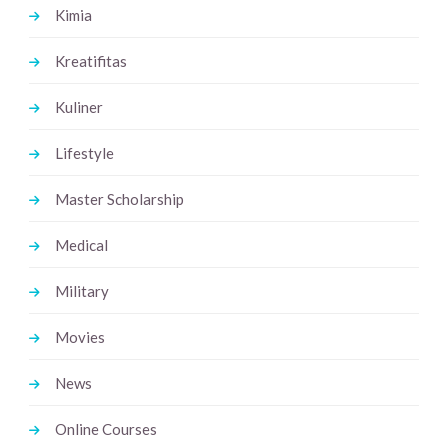
Kimia
Kreatifitas
Kuliner
Lifestyle
Master Scholarship
Medical
Military
Movies
News
Online Courses