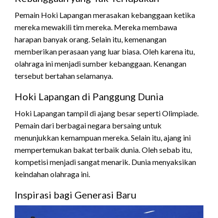
Pemain Hoki Lapangan merasakan kebanggaan ketika
mereka mewakili tim mereka. Mereka membawa
harapan banyak orang. Selain itu, kemenangan
memberikan perasaan yang luar biasa. Oleh karena itu,
olahraga ini menjadi sumber kebanggaan. Kenangan
tersebut bertahan selamanya.
Hoki Lapangan di Panggung Dunia
Hoki Lapangan tampil di ajang besar seperti
Olimpiade
.
Pemain dari berbagai negara bersaing untuk
menunjukkan kemampuan mereka. Selain itu, ajang ini
mempertemukan bakat terbaik dunia. Oleh sebab itu,
kompetisi menjadi sangat menarik. Dunia menyaksikan
keindahan olahraga ini.
Inspirasi bagi Generasi Baru