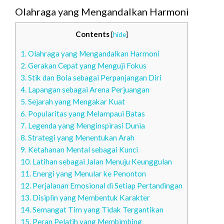
Olahraga yang Mengandalkan Harmoni
Contents
[
hide
]
1.
Olahraga yang Mengandalkan Harmoni
2.
Gerakan Cepat yang Menguji Fokus
3.
Stik dan Bola sebagai Perpanjangan Diri
4.
Lapangan sebagai Arena Perjuangan
5.
Sejarah yang Mengakar Kuat
6.
Popularitas yang Melampaui Batas
7.
Legenda yang Menginspirasi Dunia
8.
Strategi yang Menentukan Arah
9.
Ketahanan Mental sebagai Kunci
10.
Latihan sebagai Jalan Menuju Keunggulan
11.
Energi yang Menular ke Penonton
12.
Perjalanan Emosional di Setiap Pertandingan
13.
Disiplin yang Membentuk Karakter
14.
Semangat Tim yang Tidak Tergantikan
15.
Peran Pelatih yang Membimbing