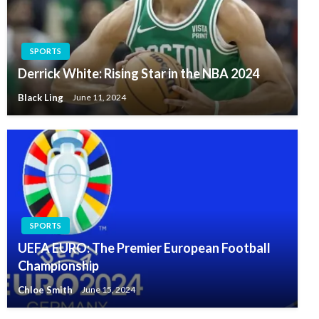
SPORTS
Derrick White: Rising Star in the NBA 2024
Black Ling
June 11, 2024
SPORTS
UEFA EURO: The Premier European Football
Championship
Chloe Smith
June 15, 2024