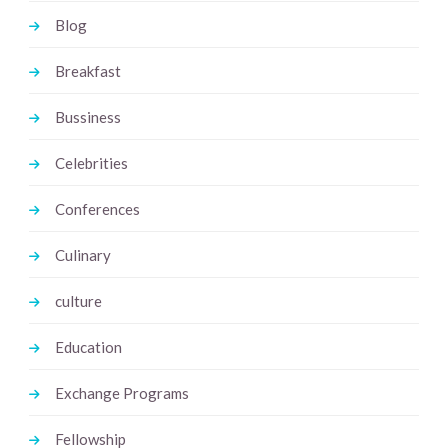
Blog
Breakfast
Bussiness
Celebrities
Conferences
Culinary
culture
Education
Exchange Programs
Fellowship