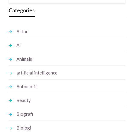
Categories
Actor
Ai
Animals
artificial intelligence
Automotif
Beauty
Biografi
Biologi