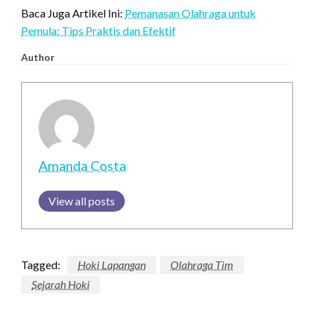
Baca Juga Artikel Ini:
Pemanasan Olahraga untuk
Pemula: Tips Praktis dan Efektif
Author
Amanda Costa
View all posts
Tagged:
Hoki Lapangan
Olahraga Tim
Sejarah Hoki