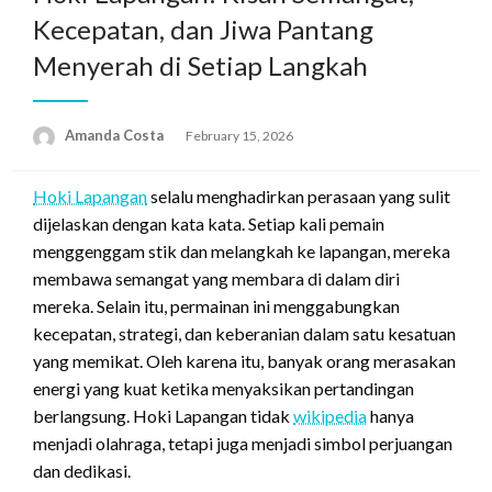
Kecepatan, dan Jiwa Pantang
Menyerah di Setiap Langkah
Amanda Costa
Posted
February 15, 2026
on
Hoki Lapangan
selalu menghadirkan perasaan yang sulit
dijelaskan dengan kata kata. Setiap kali pemain
menggenggam stik dan melangkah ke lapangan, mereka
membawa semangat yang membara di dalam diri
mereka. Selain itu, permainan ini menggabungkan
kecepatan, strategi, dan keberanian dalam satu kesatuan
yang memikat. Oleh karena itu, banyak orang merasakan
energi yang kuat ketika menyaksikan pertandingan
berlangsung. Hoki Lapangan tidak
wikipedia
hanya
menjadi olahraga, tetapi juga menjadi simbol perjuangan
dan dedikasi.