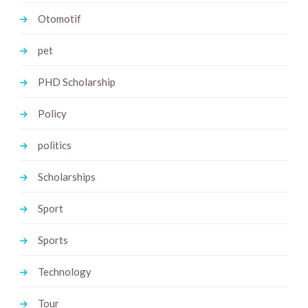
Otomotif
pet
PHD Scholarship
Policy
politics
Scholarships
Sport
Sports
Technology
Tour