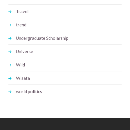
Travel
trend
Undergraduate Scholarship
Universe
Wild
Wisata
world politics