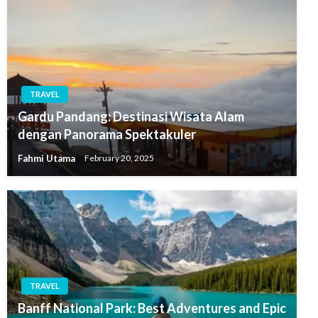
TRAVEL
Gardu Pandang: Destinasi Wisata Alam
dengan Panorama Spektakuler
Fahmi Utama
February 20, 2025
TRAVEL
Banff National Park: Best Adventures and Epic