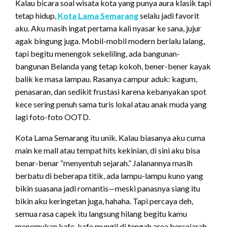
Kalau bicara soal wisata kota yang punya aura klasik tapi
tetap hidup,
Kota Lama Semarang
selalu jadi favorit
aku. Aku masih ingat pertama kali nyasar ke sana, jujur
agak bingung juga. Mobil-mobil modern berlalu lalang,
tapi begitu menengok sekeliling, ada bangunan-
bangunan Belanda yang tetap kokoh, bener-bener kayak
balik ke masa lampau. Rasanya campur aduk: kagum,
penasaran, dan sedikit frustasi karena kebanyakan spot
kece sering penuh sama turis lokal atau anak muda yang
lagi foto-foto OOTD.
Kota Lama Semarang itu unik. Kalau biasanya aku cuma
main ke mall atau tempat hits kekinian, di sini aku bisa
benar-benar “menyentuh sejarah.” Jalanannya masih
berbatu di beberapa titik, ada lampu-lampu kuno yang
bikin suasana jadi romantis—meski panasnya siang itu
bikin aku keringetan juga, hahaha. Tapi percaya deh,
semua rasa capek itu langsung hilang begitu kamu
menemukan kafe-kafe mungil di tengah area bersejarah