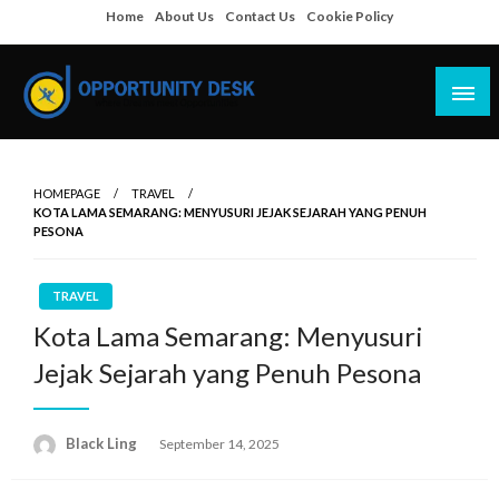
Skip
Home
About Us
Contact Us
Cookie Policy
to
content
Empowering Your Path to Opportunities
Opportunity Desk
HOMEPAGE
TRAVEL
KOTA LAMA SEMARANG: MENYUSURI JEJAK SEJARAH YANG PENUH
PESONA
TRAVEL
Kota Lama Semarang: Menyusuri
Jejak Sejarah yang Penuh Pesona
Black Ling
Posted
September 14, 2025
on