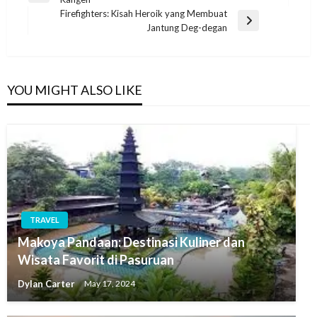
navigation
Post
Firefighters: Kisah Heroik yang Membuat
Next
Jantung Deg-degan
Post
YOU MIGHT ALSO LIKE
TRAVEL
Makoya Pandaan: Destinasi Kuliner dan
Wisata Favorit di Pasuruan
Dylan Carter
May 17, 2024