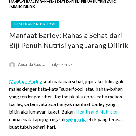
MANFAAT BARLEY: RAHASIA SEHAT DARI BIJI PENUH NUTRISI YANG
JARANG DILIRIK
HEALTH AND NUTRITION
Manfaat Barley: Rahasia Sehat dari
Biji Penuh Nutrisi yang Jarang Dilirik
Amanda Costa
Posted
July 29, 2025
on
Manfaat Barley
soal makanan sehat, jujur aku dulu agak
males denger kata-kata “superfood” atau bahan-bahan
yang terdengar ribet. Tapi sejak aku coba-coba makan
barley, ya ternyata ada banyak manfaat barley yang
bikin aku lumayan kaget. Bukan
Health and Nutrition
cuma enak, tapi juga ngasih
wikipedia
efek yang terasa
buat tubuh sehari-hari.