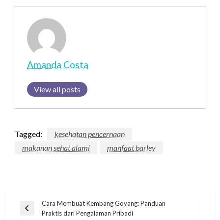
Amanda Costa
View all posts
Tagged:
kesehatan pencernaan
makanan sehat alami
manfaat barley
Post
Cara Membuat Kembang Goyang: Panduan
Previous
Praktis dari Pengalaman Pribadi
navigation