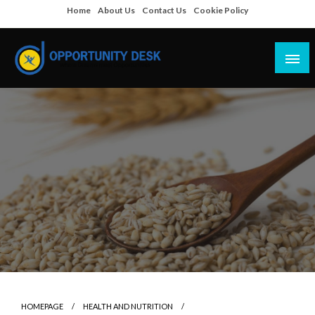
Skip
Home
About Us
Contact Us
Cookie Policy
to
content
Empowering Your Path to Opportunities
Opportunity Desk
HOMEPAGE
HEALTH AND NUTRITION