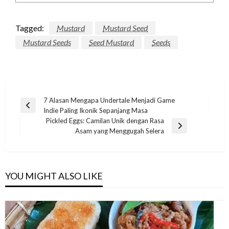
Tagged:
Mustard
Mustard Seed
Mustard Seeds
Seed Mustard
Seeds
Post
7 Alasan Mengapa Undertale Menjadi Game
Previous
Indie Paling Ikonik Sepanjang Masa
navigation
Post
Pickled Eggs: Camilan Unik dengan Rasa
Next
Asam yang Menggugah Selera
Post
YOU MIGHT ALSO LIKE