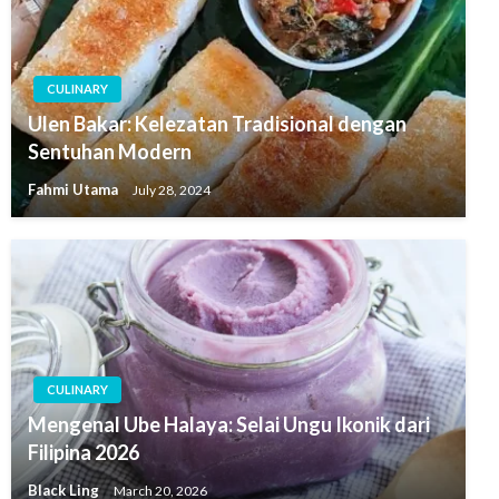
CULINARY
Ulen Bakar: Kelezatan Tradisional dengan
Sentuhan Modern
Fahmi Utama
July 28, 2024
CULINARY
Mengenal Ube Halaya: Selai Ungu Ikonik dari
Filipina 2026
Black Ling
March 20, 2026