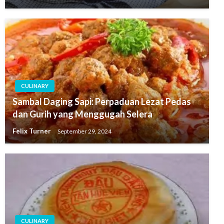
CULINARY
Sambal Daging Sapi: Perpaduan Lezat Pedas
dan Gurih yang Menggugah Selera
Felix Turner
September 29, 2024
CULINARY