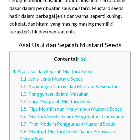
sebagai bumbu masakan, obat tradisional, serta bahan
dasar dalam pembuatan saus mustard. Mustard seeds
hadir dalam berbagai jenis dan warna, seperti kuning,
cokelat, dan hitam, yang masing-masing memiliki
karakteristik dan manfaat unik.
Asal Usul dan Sejarah Mustard Seeds
Contents
[
hide
]
1.
Asal Usul dan Sejarah Mustard Seeds
1.1.
Jenis-Jenis Mustard Seeds
1.2.
Kandungan Nutrisi dan Manfaat Kesehatan
1.3.
Penggunaan dalam Masakan
1.4.
Cara Mengolah Mustard Seeds
1.5.
Tips Memilih dan Menyimpan Mustard Seeds
1.6.
Mustard Seeds dalam Pengobatan Tradisional
1.7.
Tren Modern Penggunaan Mustard Seeds
1.8.
Manfaat Mustard Seeds dalam Perawatan
Kecantikan