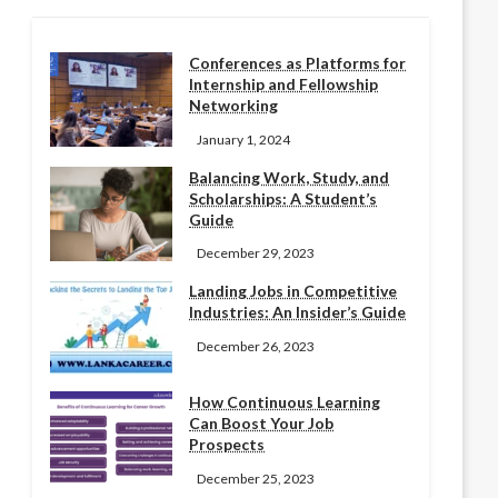
Conferences as Platforms for
Internship and Fellowship
Networking
January 1, 2024
Balancing Work, Study, and
Scholarships: A Student’s
Guide
December 29, 2023
Landing Jobs in Competitive
Industries: An Insider’s Guide
December 26, 2023
How Continuous Learning
Can Boost Your Job
Prospects
December 25, 2023