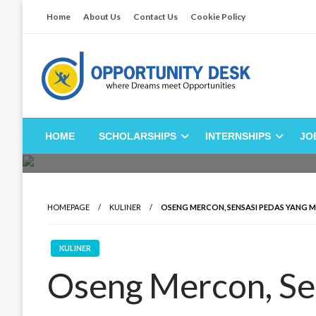
Skip
Home
About Us
Contact Us
Cookie Policy
to
content
Empowering Your Path to Opportunities
Opportunity Desk
HOME
SCHOLARSHIPS
INTERNSHIPS
JO
HOMEPAGE
KULINER
OSENG MERCON, SENSASI PEDAS YANG 
KULINER
Oseng Mercon, Se