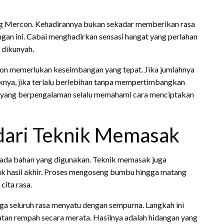
eng Mercon. Kehadirannya bukan sekadar memberikan rasa
gan ini. Cabai menghadirkan sensasi hangat yang perlahan
dikunyah.
n memerlukan keseimbangan yang tepat. Jika jumlahnya
liknya, jika terlalu berlebihan tanpa mempertimbangkan
racik yang berpengalaman selalu memahami cara menciptakan
 dari Teknik Memasak
ada bahan yang digunakan. Teknik memasak juga
 hasil akhir. Proses mengoseng bumbu hingga matang
ita rasa.
a seluruh rasa menyatu dengan sempurna. Langkah ini
an rempah secara merata. Hasilnya adalah hidangan yang