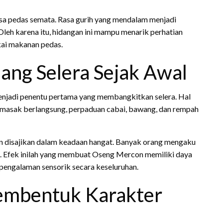
asa pedas semata. Rasa gurih yang mendalam menjadi
Oleh karena itu, hidangan ini mampu menarik perhatian
kai makanan pedas.
ng Selera Sejak Awal
enjadi penentu pertama yang membangkitkan selera. Hal
masak berlangsung, perpaduan cabai, bawang, dan rempah
n disajikan dalam keadaan hangat. Banyak orang mengaku
. Efek inilah yang membuat Oseng Mercon memiliki daya
ri pengalaman sensorik secara keseluruhan.
embentuk Karakter