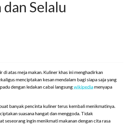
 dan Selalu
 di atas meja makan. Kuliner khas ini menghadirkan
aligus menciptakan kesan mendalam bagi siapa saja yang
erpadu dengan ledakan cabai langsung
wikipedia
menyapa
buat banyak pencinta kuliner terus kembali menikmatinya.
iptakan suasana hangat dan menggoda. Tidak
saat seseorang ingin menikmati makanan dengan cita rasa