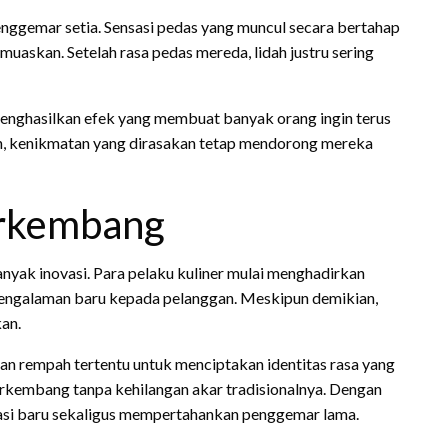
ggemar setia. Sensasi pedas yang muncul secara bertahap
askan. Setelah rasa pedas mereda, lidah justru sering
 menghasilkan efek yang membuat banyak orang ingin terus
, kenikmatan yang dirasakan tetap mendorong mereka
erkembang
yak inovasi. Para pelaku kuliner mulai menghadirkan
engalaman baru kepada pelanggan. Meskipun demikian,
kan.
 rempah tertentu untuk menciptakan identitas rasa yang
rkembang tanpa kehilangan akar tradisionalnya. Dengan
rasi baru sekaligus mempertahankan penggemar lama.