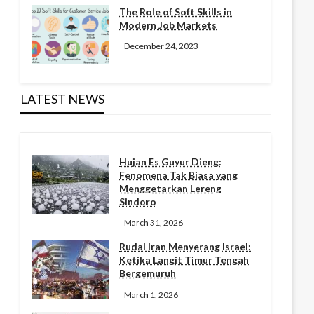
The Role of Soft Skills in
Modern Job Markets
December 24, 2023
LATEST NEWS
Hujan Es Guyur Dieng:
Fenomena Tak Biasa yang
Menggetarkan Lereng
Sindoro
March 31, 2026
Rudal Iran Menyerang Israel:
Ketika Langit Timur Tengah
Bergemuruh
March 1, 2026