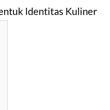
ntuk Identitas Kuliner