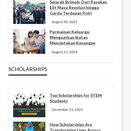
Sejarah Brimob: Dari Pasukan
Elit Masa Revolusi hingga
Garda Terdepan Polri
August 30, 2025
Permainan Keluarga:
Menguatkan Ikatan
Menciptakan Kenangan
August 31, 2024
SCHOLARSHIPS
Top Scholarships for STEM
Students
December 31, 2023
How Scholarships Are
Transforming Lives Across