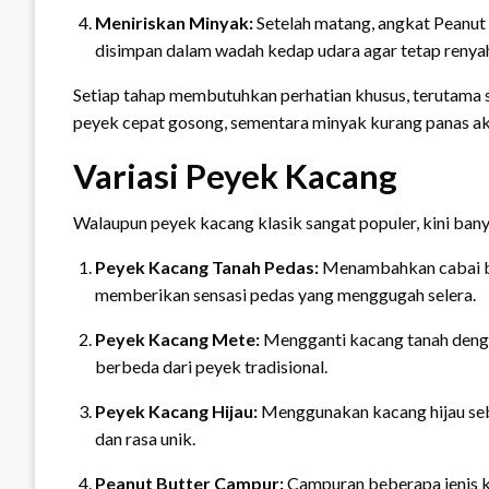
Meniriskan Minyak:
Setelah matang, angkat Peanut 
disimpan dalam wadah kedap udara agar tetap renya
Setiap tahap membutuhkan perhatian khusus, terutama 
peyek cepat gosong, sementara minyak kurang panas a
Variasi Peyek Kacang
Walaupun peyek kacang klasik sangat populer, kini bany
Peyek Kacang Tanah Pedas:
Menambahkan cabai bu
memberikan sensasi pedas yang menggugah selera.
Peyek Kacang Mete:
Mengganti kacang tanah denga
berbeda dari peyek tradisional.
Peyek Kacang Hijau:
Menggunakan kacang hijau seb
dan rasa unik.
Peanut Butter Campur:
Campuran beberapa jenis ka