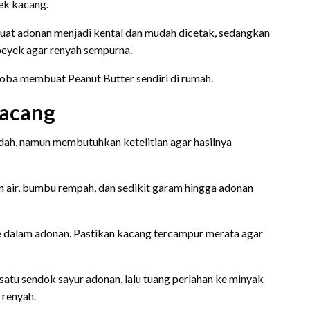
ek kacang.
at adonan menjadi kental dan mudah dicetak, sedangkan
eyek agar renyah sempurna.
oba membuat Peanut Butter sendiri di rumah.
Kacang
ah, namun membutuhkan ketelitian agar hasilnya
air, bumbu rempah, dan sedikit garam hingga adonan
dalam adonan. Pastikan kacang tercampur merata agar
atu sendok sayur adonan, lalu tuang perlahan ke minyak
 renyah.