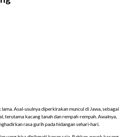
 lama. Asal-usulnya diperkirakan muncul di Jawa, sebagai
kal, terutama kacang tanah dan rempah-rempah. Awalnya,
ghadirkan rasa gurih pada hidangan sehari-hari.
n yang bisa dinikmati kapan saja. Bahkan, peyek kacang