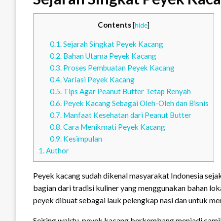
Contents
[
hide
]
0.1.
Sejarah Singkat Peyek Kacang
0.2.
Bahan Utama Peyek Kacang
0.3.
Proses Pembuatan Peyek Kacang
0.4.
Variasi Peyek Kacang
0.5.
Tips Agar Peanut Butter Tetap Renyah
0.6.
Peyek Kacang Sebagai Oleh-Oleh dan Bisnis
0.7.
Manfaat Kesehatan dari Peanut Butter
0.8.
Cara Menikmati Peyek Kacang
0.9.
Kesimpulan
1.
Author
Peyek kacang sudah dikenal masyarakat Indonesia sejak
bagian dari tradisi kuliner yang menggunakan bahan lo
peyek dibuat sebagai lauk pelengkap nasi dan untuk men
Seiring waktu, peyek kacang berkembang menjadi camila