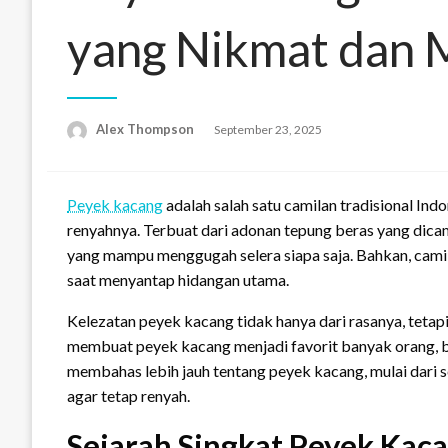
yang Nikmat dan 
Alex Thompson
Posted
September 23, 2025
on
Peyek kacang
adalah salah satu camilan tradisional Indo
renyahnya. Terbuat dari adonan tepung beras yang di
yang mampu menggugah selera siapa saja. Bahkan, camil
saat menyantap hidangan utama.
Kelezatan peyek kacang tidak hanya dari rasanya, tetapi
membuat peyek kacang menjadi favorit banyak orang, bai
membahas lebih jauh tentang peyek kacang, mulai dari s
agar tetap renyah.
Sejarah Singkat Peyek Kac