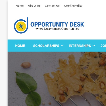
Skip
Home
About Us
Contact Us
Cookie Policy
to
content
Empowering Your Path to Opportunities
Opportunity Desk
HOME
SCHOLARSHIPS
INTERNSHIPS
JO