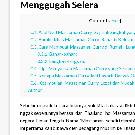
Menggugah Selera
Contents
[
hide
]
0.1.
Asal Usul Massaman Curry: Sejarah Singkat ya
0.2.
Bumbu Khas Massaman Curry: Rahasia Kelezat
0.3.
Cara Membuat Massaman Curry di Rumah: Lan
0.3.1.
Bahan-bahan:
0.3.2.
Langkah-langkah:
0.4.
Tips Menyajikan Massaman Curry yang Sempur
0.5.
Kenapa Massaman Curry Jadi Favorit Banyak O
0.6.
Kesimpulan: Massaman Curry, Lezat dan Mudah
1.
Author
Sebelum masuk ke cara buatnya, yuk kita bahas sedikit 
nggak sepenuhnya berasal dari Thailand, lho. Massama
negara Timur Tengah. Nama “Massaman” sendiri diambil 
ini pertama kali dibawa oleh pedagang Muslim ke Thail