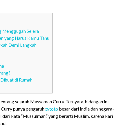
ng Menggugah Selera
an yang Harus Kamu Tahu
gkah Demi Langkah
na
rang?
 Dibuat di Rumah
tentang sejarah Massaman Curry. Ternyata, hidangan ini
n Curry punya pengaruh
tvtoto
besar dari India dan negara-
dari kata “Mussulman,” yang berarti Muslim, karena kari
and.