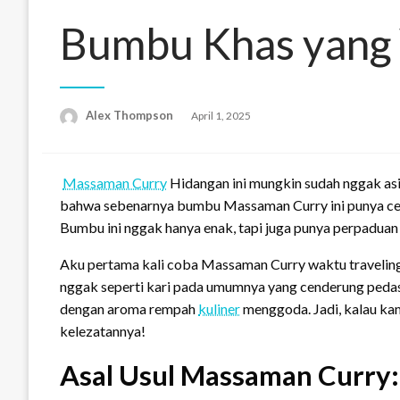
Bumbu Khas yang
Alex Thompson
Posted
April 1, 2025
on
Massaman Curry
Hidangan ini mungkin sudah nggak asin
bahwa sebenarnya bumbu Massaman Curry ini punya cer
Bumbu ini nggak hanya enak, tapi juga punya perpaduan 
Aku pertama kali coba Massaman Curry waktu traveling k
nggak seperti kari pada umumnya yang cenderung pedas d
dengan aroma rempah
kuliner
menggoda. Jadi, kalau kam
kelezatannya!
Asal Usul Massaman Curry: