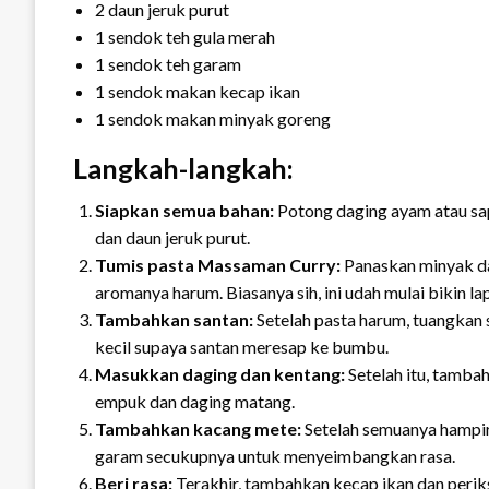
2 daun jeruk purut
1 sendok teh gula merah
1 sendok teh garam
1 sendok makan kecap ikan
1 sendok makan minyak goreng
Langkah-langkah:
Siapkan semua bahan:
Potong daging ayam atau sapi
dan daun jeruk purut.
Tumis pasta Massaman Curry:
Panaskan minyak da
aromanya harum. Biasanya sih, ini udah mulai bikin la
Tambahkan santan:
Setelah pasta harum, tuangkan 
kecil supaya santan meresap ke bumbu.
Masukkan daging dan kentang:
Setelah itu, tamba
empuk dan daging matang.
Tambahkan kacang mete:
Setelah semuanya hampir
garam secukupnya untuk menyeimbangkan rasa.
Beri rasa:
Terakhir, tambahkan kecap ikan dan periks