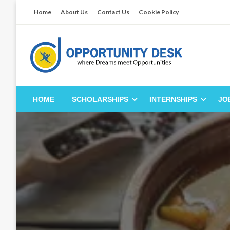
Skip
Home
About Us
Contact Us
Cookie Policy
to
content
Empowering Your Path to Opportunities
Opportunity Desk
HOME
SCHOLARSHIPS
INTERNSHIPS
JO