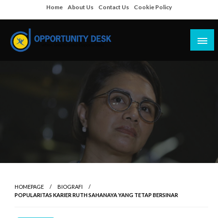
Skip
Home
About Us
Contact Us
Cookie Policy
to
content
Empowering Your Path to Opportunities
Opportunity Desk
HOMEPAGE
BIOGRAFI
POPULARITAS KARIER RUTH SAHANAYA YANG TETAP BERSINAR