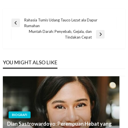
Post
Rahasia Tumis Udang Tauco Lezat ala Dapur
Previous
Rumahan
navigation
Post
Muntah Darah: Penyebab, Gejala, dan
Next
Tindakan Cepat
Post
YOU MIGHT ALSO LIKE
BIOGRAFI
Dian Sastrowardoyo: Perempuan Hebat yang