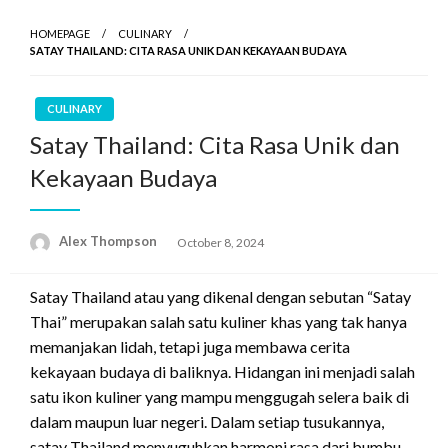
HOMEPAGE
CULINARY
SATAY THAILAND: CITA RASA UNIK DAN KEKAYAAN BUDAYA
CULINARY
Satay Thailand: Cita Rasa Unik dan
Kekayaan Budaya
Alex Thompson
Posted
October 8, 2024
on
Satay Thailand atau yang dikenal dengan sebutan “Satay
Thai” merupakan salah satu kuliner khas yang tak hanya
memanjakan lidah, tetapi juga membawa cerita
kekayaan budaya di baliknya. Hidangan ini menjadi salah
satu ikon kuliner yang mampu menggugah selera baik di
dalam maupun luar negeri. Dalam setiap tusukannya,
satay Thailand menyuguhkan harmoni rasa dari bumbu