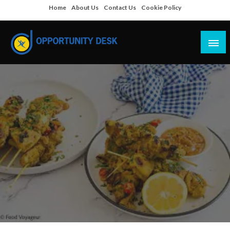
Skip
Home
About Us
Contact Us
Cookie Policy
to
content
Empowering Your Path to Opportunities
Opportunity Desk