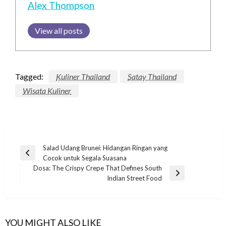
Alex Thompson
View all posts
Tagged:
Kuliner Thailand
Satay Thailand
Wisata Kuliner
Post
Salad Udang Brunei: Hidangan Ringan yang
Previous
Cocok untuk Segala Suasana
navigation
Post
Dosa: The Crispy Crepe That Defines South
Next
Indian Street Food
Post
YOU MIGHT ALSO LIKE