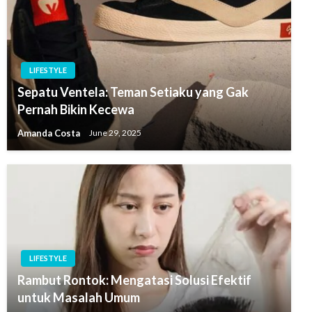
LIFESTYLE
Sepatu Ventela: Teman Setiaku yang Gak
Pernah Bikin Kecewa
Amanda Costa
June 29, 2025
LIFESTYLE
Rambut Rontok: Mengatasi Solusi Efektif
untuk Masalah Umum