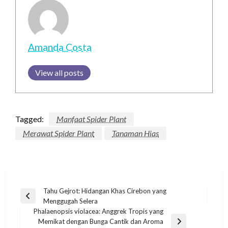
Amanda Costa
View all posts
Tagged:
Manfaat Spider Plant
Merawat Spider Plant
Tanaman Hias
Post
Tahu Gejrot: Hidangan Khas Cirebon yang
Previous
Menggugah Selera
navigation
Post
Phalaenopsis violacea: Anggrek Tropis yang
Memikat dengan Bunga Cantik dan Aroma
Next