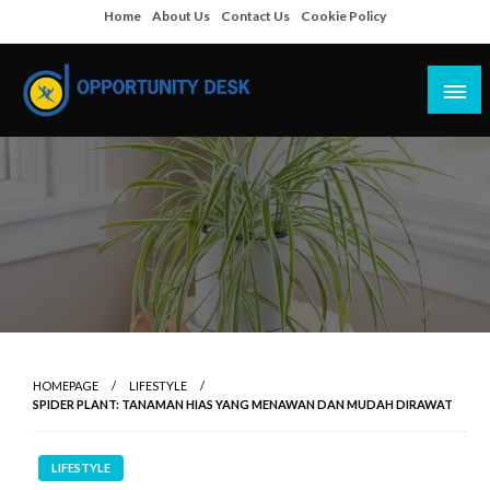
Skip
Home
About Us
Contact Us
Cookie Policy
to
content
Empowering Your Path to Opportunities
Opportunity Desk
HOMEPAGE
LIFESTYLE
SPIDER PLANT: TANAMAN HIAS YANG MENAWAN DAN MUDAH DIRAWAT
LIFESTYLE