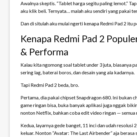
Awalnya skeptis. “Tablet harga segitu paling lemot.” Tap
aku klik beli. Ternyata… malah aku sendiri yang pakai ter
Dan di situlah aku mulai ngerti kenapa Redmi Pad 2 itu
Kenapa Redmi Pad 2 Popule
& Performa
Kalau kita ngomong soal tablet under 3 juta, biasanya p
sering lag, baterai boros, dan desain yang ala kadarnya.
Tapi Redmi Pad 2 beda, bro.
Pertama, dia pakai chipset Snapdragon 680. Ini bukan chi
game ringan bisa, buka banyak aplikasi juga nggak biki
nonton Netflix, bahkan coba edit video ringan — semua
Kedua, layarnya gede banget, 11 inci dan udah resolusi
keluar. Nonton “Avatar: The Last Airbender” aja berasa 