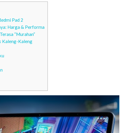
Redmi Pad 2
ya: Harga & Performa
 Terasa “Murahan”
ak Kaleng-Kaleng
ku
an