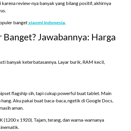
i karena review-nya banyak yang bilang positif, akhirnya
us.
 populer banget
xiaomi indonesia
.
r Banget? Jawabannya: Harga
asti banyak keterbatasannya. Layar burik, RAM kecil,
pset flagship sih, tapi cukup powerful buat tablet. Main
n hang. Aku pakai buat baca-baca, ngetik di Google Docs,
 masih aman.
 2K (1200 x 1920). Tajam, terang, dan warna-warnanya
sinematik.