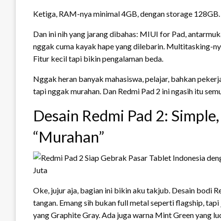
Ketiga, RAM-nya minimal 4GB, dengan storage 128GB. 
Dan ini nih yang jarang dibahas: MIUI for Pad, antarmuk
nggak cuma kayak hape yang dilebarin. Multitasking-nya
Fitur kecil tapi bikin pengalaman beda.
Nggak heran banyak mahasiswa, pelajar, bahkan pekerja k
tapi nggak murahan. Dan Redmi Pad 2 ini ngasih itu sem
Desain Redmi Pad 2: Simple,
“Murahan”
Oke, jujur aja, bagian ini bikin aku takjub. Desain bodi R
tangan. Emang sih bukan full metal seperti flagship, ta
yang Graphite Gray. Ada juga warna Mint Green yang lu