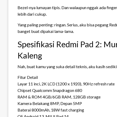
Bezel-nya lumayan tipis. Dan walaupun nggak ada finger
lebih dari cukup.
Yang paling penting: ringan. Serius, aku bisa pegang R
banget buat dipakai lama-lama.
Spesifikasi Redmi Pad 2: Mu
Kaleng
Nah, buat kamu yang suka detail teknis, aku kasih sedikit
Fitur Detail
Layar 11 inci, 2K LCD (1200 x 1920), 90Hz refresh rate
Chipset Qualcomm Snapdragon 680
RAM & ROM 4GB/6GB RAM, 128GB storage
Kamera Belakang 8MP, Depan 5MP
Baterai 8000mAh, 18W fast charging
OS Android 13, MIUI Pad 14