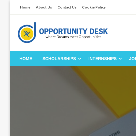
Skip
Home
About Us
Contact Us
Cookie Policy
to
content
Empowering Your Path to Opportunities
Opportunity Desk
HOME
SCHOLARSHIPS
INTERNSHIPS
JO