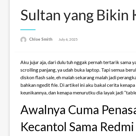
Sultan yang Bikin
Chloe Smith
Posted
July 6, 2025
on
Aku jujur aja, dari dulu tuh nggak pernah tertarik sama
scrolling panjang, ya udah buka laptop. Tapi semua ber
diskon flash sale, eh malah sekarang malah jadi perangka
bahkan ngedit file. Di artikel ini aku bakal cerita kenap
keunikannya, dan kenapa menurutku dia layak jadi “tablet
Awalnya Cuma Penasa
Kecantol Sama Redmi