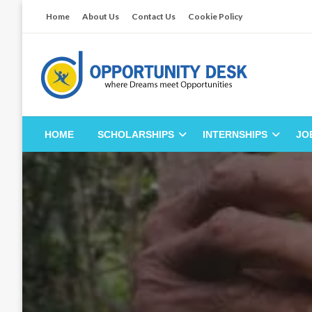
Skip
Home
About Us
Contact Us
Cookie Policy
to
content
Empowering Your Path to Opportunities
Opportunity Desk
HOME
SCHOLARSHIPS
INTERNSHIPS
JO