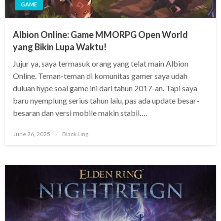
GAME
Albion Online: Game MMORPG Open World
yang Bikin Lupa Waktu!
Jujur ya, saya termasuk orang yang telat main Albion
Online. Teman-teman di komunitas gamer saya udah
duluan hype soal game ini dari tahun 2017-an. Tapi saya
baru nyemplung serius tahun lalu, pas ada update besar-
besaran dan versi mobile makin stabil….
Posted
June 26, 2025
Black Ling
on