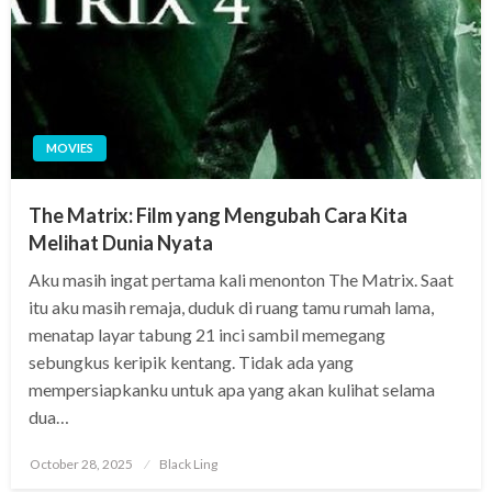
MOVIES
The Matrix: Film yang Mengubah Cara Kita
Melihat Dunia Nyata
Aku masih ingat pertama kali menonton The Matrix. Saat
itu aku masih remaja, duduk di ruang tamu rumah lama,
menatap layar tabung 21 inci sambil memegang
sebungkus keripik kentang. Tidak ada yang
mempersiapkanku untuk apa yang akan kulihat selama
dua…
Posted
October 28, 2025
Black Ling
on