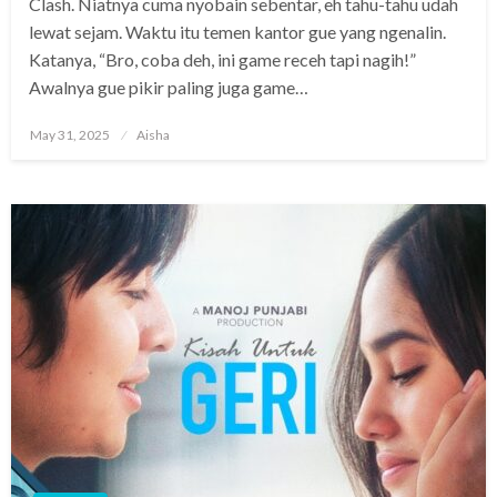
Clash. Niatnya cuma nyobain sebentar, eh tahu-tahu udah
lewat sejam. Waktu itu temen kantor gue yang ngenalin.
Katanya, “Bro, coba deh, ini game receh tapi nagih!”
Awalnya gue pikir paling juga game…
Posted
May 31, 2025
Aisha
on