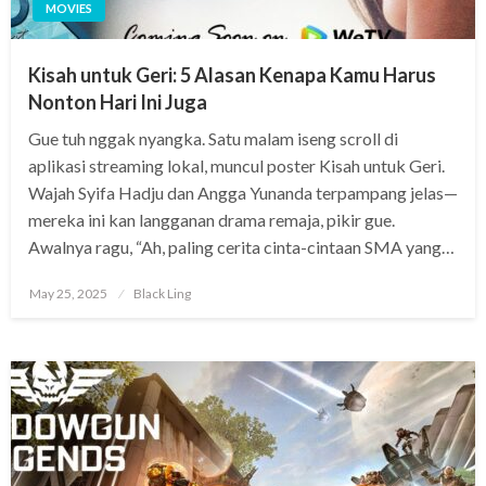
MOVIES
Kisah untuk Geri: 5 Alasan Kenapa Kamu Harus
Nonton Hari Ini Juga
Gue tuh nggak nyangka. Satu malam iseng scroll di
aplikasi streaming lokal, muncul poster Kisah untuk Geri.
Wajah Syifa Hadju dan Angga Yunanda terpampang jelas—
mereka ini kan langganan drama remaja, pikir gue.
Awalnya ragu, “Ah, paling cerita cinta-cintaan SMA yang…
Posted
May 25, 2025
Black Ling
on