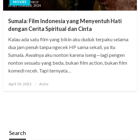
MOVIES
Sumala: Film Indonesia yang Menyentuh Hati
dengan Cerita Spiritual dan Cinta
Kalau ada satu film yang bikin aku duduk terpaku selama
dua jam penuh tanpa ngecek HP sama sekali, ya itu
Sumala. Awalnya aku nonton karena iseng—lagi pengen
nonton sesuatu yang beda, bukan film action, bukan film
komedi receh. Tapi ternyata…
Posted
April 19, 2025
Aisha
on
Search