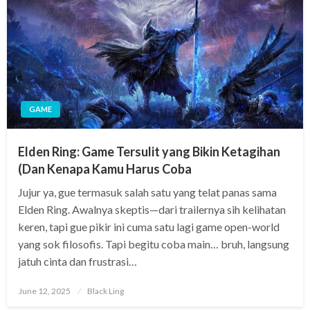
GAME
Elden Ring: Game Tersulit yang Bikin Ketagihan
(Dan Kenapa Kamu Harus Coba
Jujur ya, gue termasuk salah satu yang telat panas sama
Elden Ring. Awalnya skeptis—dari trailernya sih kelihatan
keren, tapi gue pikir ini cuma satu lagi game open-world
yang sok filosofis. Tapi begitu coba main… bruh, langsung
jatuh cinta dan frustrasi…
Posted
June 12, 2025
Black Ling
on