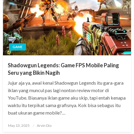
GAME
Shadowgun Legends: Game FPS Mobile Paling
Seru yang Bikin Nagih
Jujur aja ya, awal kenal Shadowgun Legends itu gara-gara
iklan yang muncul pas lagi nonton review motor di
YouTube. Biasanya iklan game aku skip, tapi entah kenapa
waktu itu terpikat sama grafisnya. Kok bisa sebagus itu
buat ukuran game mobile?…
Posted
May 13, 2025
Arvin Dio
on