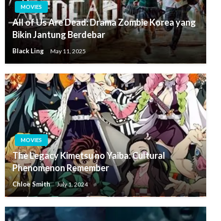
MOVIES
All of Us Are Dead: Drama Zombie Korea yang
Bikin Jantung Berdebar
Black Ling
May 11, 2025
MOVIES
The Legacy Kimetsu no Yaiba: Cultural
Phenomenon Remember
Chloe Smith
July 1, 2024