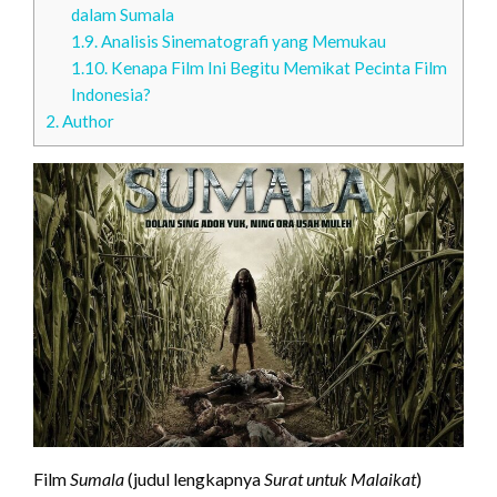
dalam Sumala
1.9.
Analisis Sinematografi yang Memukau
1.10.
Kenapa Film Ini Begitu Memikat Pecinta Film
Indonesia?
2.
Author
Film
Sumala
(judul lengkapnya
Surat untuk Malaikat
)