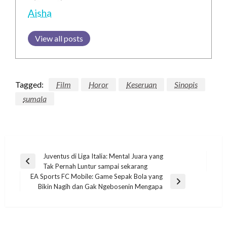
Aisha
View all posts
Tagged:
Film
Horor
Keseruan
Sinopis
sumala
Post
Juventus di Liga Italia: Mental Juara yang
Previous
Tak Pernah Luntur sampai sekarang
navigation
Post
EA Sports FC Mobile: Game Sepak Bola yang
Next
Bikin Nagih dan Gak Ngebosenin Mengapa
Post