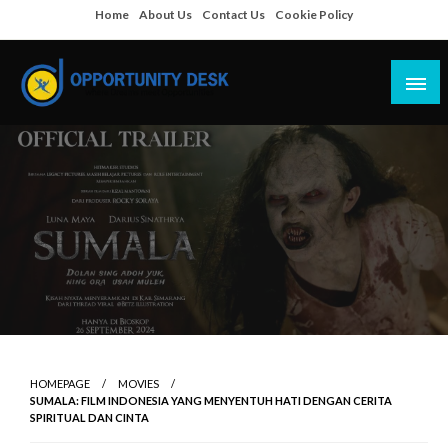
Skip
Home
About Us
Contact Us
Cookie Policy
to
content
Empowering Your Path to Opportunities
Opportunity Desk
HOMEPAGE
MOVIES
SUMALA: FILM INDONESIA YANG MENYENTUH HATI DENGAN CERITA
SPIRITUAL DAN CINTA