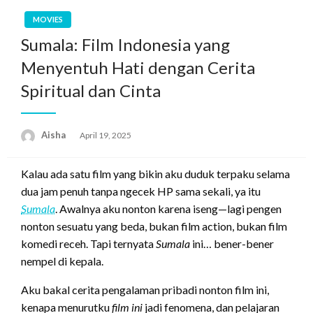
MOVIES
Sumala: Film Indonesia yang
Menyentuh Hati dengan Cerita
Spiritual dan Cinta
Aisha
Posted
April 19, 2025
on
Kalau ada satu film yang bikin aku duduk terpaku selama
dua jam penuh tanpa ngecek HP sama sekali, ya itu
Sumala
. Awalnya aku nonton karena iseng—lagi pengen
nonton sesuatu yang beda, bukan film action, bukan film
komedi receh. Tapi ternyata
Sumala
ini… bener-bener
nempel di kepala.
Aku bakal cerita pengalaman pribadi nonton film ini,
kenapa menurutku
film ini
jadi fenomena, dan pelajaran