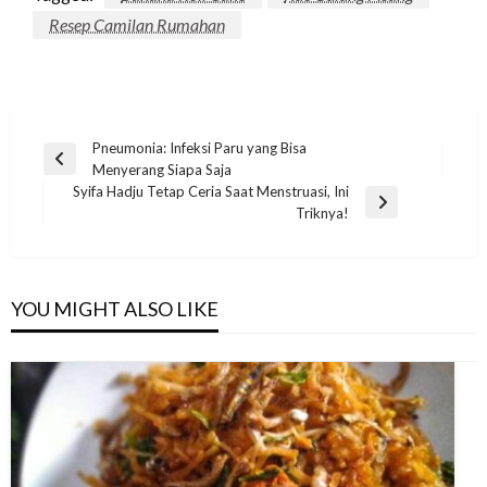
Resep Camilan Rumahan
Post
Pneumonia: Infeksi Paru yang Bisa
Previous
Menyerang Siapa Saja
navigation
Post
Syifa Hadju Tetap Ceria Saat Menstruasi, Ini
Next
Triknya!
Post
YOU MIGHT ALSO LIKE