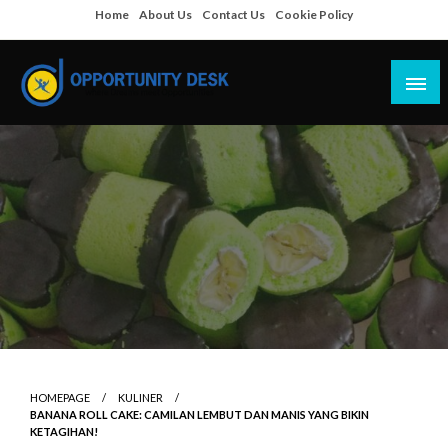
Skip
Home
About Us
Contact Us
Cookie Policy
to
content
Empowering Your Path to Opportunities
Opportunity Desk
HOMEPAGE
KULINER
BANANA ROLL CAKE: CAMILAN LEMBUT DAN MANIS YANG BIKIN
KETAGIHAN!