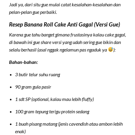
Jadi ya, dari situ gue mulai catat kesalahan-kesalahan dan
pelan-pelan gue perbaiki.
Resep Banana Roll Cake Anti Gagal (Versi Gue)
Karena gue tahu banget gimana frustasinya kalau cake gagal,
di bawah ini gue share versi yang udah sering gue bikin dan
selalu berhasil (asal nggak ngelamun pas ngaduk ya
):
Bahan-bahan:
3 butir telur suhu ruang
90 gram gula pasir
1 sdt SP (optional, kalau mau lebih fluffy)
100 gram tepung terigu protein sedang
1 buah pisang matang (jenis cavendish atau ambon lebih
enak)