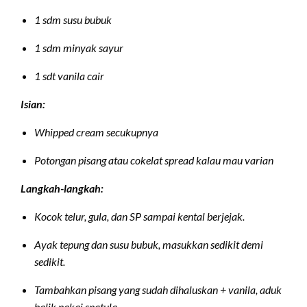
1 sdm susu bubuk
1 sdm minyak sayur
1 sdt vanila cair
Isian:
Whipped cream secukupnya
Potongan pisang atau cokelat spread kalau mau varian
Langkah-langkah:
Kocok telur, gula, dan SP sampai kental berjejak.
Ayak tepung dan susu bubuk, masukkan sedikit demi
sedikit.
Tambahkan pisang yang sudah dihaluskan + vanila, aduk
balik pakai spatula.