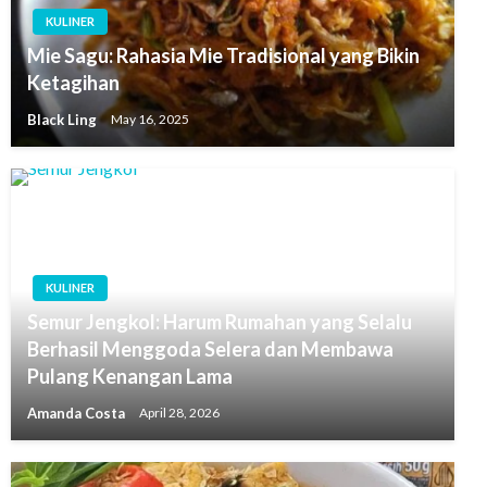
KULINER
Mie Sagu: Rahasia Mie Tradisional yang Bikin
Ketagihan
Black Ling
May 16, 2025
KULINER
Semur Jengkol: Harum Rumahan yang Selalu
Berhasil Menggoda Selera dan Membawa
Pulang Kenangan Lama
Amanda Costa
April 28, 2026