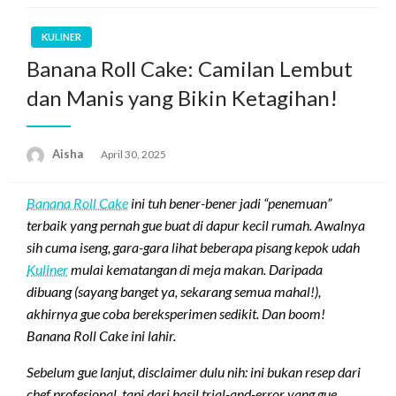
KULINER
Banana Roll Cake: Camilan Lembut
dan Manis yang Bikin Ketagihan!
Aisha
Posted
April 30, 2025
on
Banana Roll Cake
ini tuh bener-bener jadi “penemuan”
terbaik yang pernah gue buat di dapur kecil rumah. Awalnya
sih cuma iseng, gara-gara lihat beberapa pisang kepok udah
Kuliner
mulai kematangan di meja makan. Daripada
dibuang (sayang banget ya, sekarang semua mahal!),
akhirnya gue coba bereksperimen sedikit. Dan boom!
Banana Roll Cake ini lahir.
Sebelum gue lanjut, disclaimer dulu nih: ini bukan resep dari
chef profesional, tapi dari hasil trial-and-error yang gue